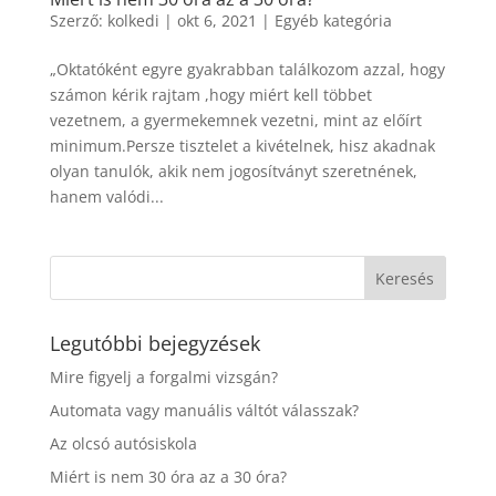
Szerző:
kolkedi
|
okt 6, 2021
|
Egyéb kategória
„Oktatóként egyre gyakrabban találkozom azzal, hogy
számon kérik rajtam ,hogy miért kell többet
vezetnem, a gyermekemnek vezetni, mint az előírt
minimum.Persze tisztelet a kivételnek, hisz akadnak
olyan tanulók, akik nem jogosítványt szeretnének,
hanem valódi...
Legutóbbi bejegyzések
Mire figyelj a forgalmi vizsgán?
Automata vagy manuális váltót válasszak?
Az olcsó autósiskola
Miért is nem 30 óra az a 30 óra?