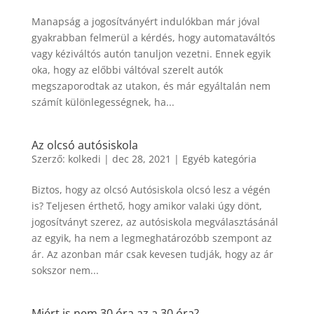
Manapság a jogosítványért indulókban már jóval
gyakrabban felmerül a kérdés, hogy automataváltós
vagy kéziváltós autón tanuljon vezetni. Ennek egyik
oka, hogy az előbbi váltóval szerelt autók
megszaporodtak az utakon, és már egyáltalán nem
számít különlegességnek, ha...
Az olcsó autósiskola
Szerző:
kolkedi
|
dec 28, 2021
|
Egyéb kategória
Biztos, hogy az olcsó Autósiskola olcsó lesz a végén
is? Teljesen érthető, hogy amikor valaki úgy dönt,
jogosítványt szerez, az autósiskola megválasztásánál
az egyik, ha nem a legmeghatározóbb szempont az
ár. Az azonban már csak kevesen tudják, hogy az ár
sokszor nem...
Miért is nem 30 óra az a 30 óra?