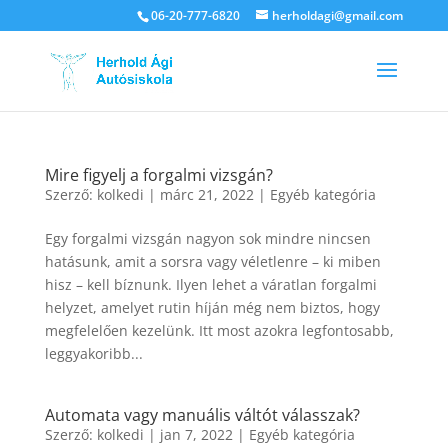
06-20-777-6820
herholdagi@gmail.com
Mire figyelj a forgalmi vizsgán?
Szerző:
kolkedi
|
márc 21, 2022
|
Egyéb kategória
Egy forgalmi vizsgán nagyon sok mindre nincsen
hatásunk, amit a sorsra vagy véletlenre – ki miben
hisz – kell bíznunk. Ilyen lehet a váratlan forgalmi
helyzet, amelyet rutin híján még nem biztos, hogy
megfelelően kezelünk. Itt most azokra legfontosabb,
leggyakoribb...
Automata vagy manuális váltót válasszak?
Szerző:
kolkedi
|
jan 7, 2022
|
Egyéb kategória