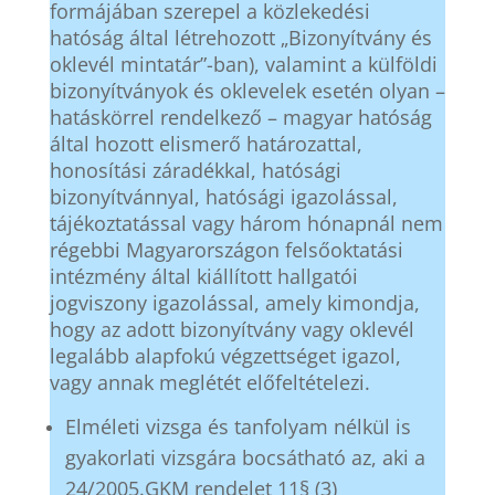
formájában szerepel a közlekedési
hatóság által létrehozott „Bizonyítvány és
oklevél mintatár”-ban), valamint a külföldi
bizonyítványok és oklevelek esetén olyan –
hatáskörrel rendelkező – magyar hatóság
által hozott elismerő határozattal,
honosítási záradékkal, hatósági
bizonyítvánnyal, hatósági igazolással,
tájékoztatással vagy három hónapnál nem
régebbi Magyarországon felsőoktatási
intézmény által kiállított hallgatói
jogviszony igazolással, amely kimondja,
hogy az adott bizonyítvány vagy oklevél
legalább alapfokú végzettséget igazol,
vagy annak meglétét előfeltételezi.
Elméleti vizsga és tanfolyam nélkül is
gyakorlati vizsgára bocsátható az, aki a
24/2005.GKM rendelet 11§ (3)