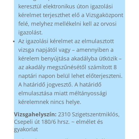
keresztül elektronikus úton igazolási
kérelmet terjeszthet elő a Vizsgaközpont
felé, melyhez mellékelni kell az orvosi
igazolást.
Az igazolási kérelmet az elmulasztott
vizsga napjától vagy – amennyiben a
kérelem benyújtása akadályba ütközik –
az akadály megszűnésétől számított 8
naptári napon belül lehet előterjeszteni.
A határidő jogvesztő. A határidő
elmulasztása miatt méltányossági
kérelemnek nincs helye.
Vizsgahelyszín:
2310 Szigetszentmiklós,
Csepeli út 180/6 hrsz. ~ elmélet és
gyakorlat