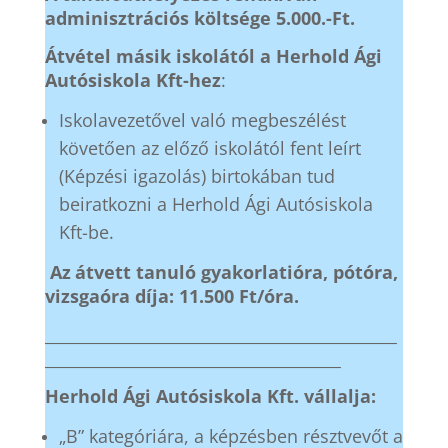
adminisztrációs költsége 5.000.-Ft.
Átvétel másik iskolától a Herhold Ági
Autósiskola Kft-hez
:
Iskolavezetővel való megbeszélést
követően az előző iskolától fent leírt
(Képzési igazolás) birtokában tud
beiratkozni a Herhold Ági Autósiskola
Kft-be.
Az
átvett tanuló gyakorlatióra, pótóra,
vizsgaóra díja: 11.500 Ft/óra.
____________________________________________
_____________________________________
Herhold Ági Autósiskola Kft. vállalja:
„B” kategóriára, a képzésben résztvevőt a