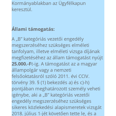
Kormányablakban az Ügyfélkapun
keresztül.
Állami támogatás:
A „B” kategóriás vezetői engedély
megszerzéséhez szükséges elméleti
tanfolyam, illetve elméleti vizsga díjának
megfizetéséhez az állam támogatást nyújt
25.000.-F
t-ig. A támogatást az a magyar
állampolgár vagy a nemzeti
felsőoktatásról szóló 2011. évi CCIV.
törvény 39. § (1) bekezdés a) és c)-h)
pontjában meghatározott személy veheti
igénybe, aki a „B” kategóriás vezetői
engedély megszerzéséhez szükséges
sikeres közlekedési alapismeretek vizsgát
2018. július 1-jét követően tette le, és a