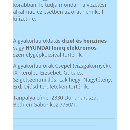
korábban, le tudja mondani a vezetési
alkalmat, ez esetben az órát nem kell
kifizetnie.
A gyakorlati oktatás
dízel és benzines
vagy
HYUNDAI Ioniq elektromos
személygépkocsival történik.
A gyakorlati órák Csepel (vizsgakörnyék),
IX. kerület, Erzsébet, Gubacs,
Szigetszentmiklós, Lakihegy, Nagytétény,
Érd, Diósd területeken történik.
Tanpálya címe: 2330 Dunaharaszti,
Bethlen Gábor köz 7750/1.
____________________________________________
____________________________________