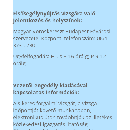
Elsősegélynyújtás vizsgára való
jelentkezés és helyszínek:
Magyar Vöröskereszt Budapest Fővárosi
szervezetei Központi telefonszám: 06/1-
373-0730
Ügyfélfogadás: H-Cs 8-16 óráig; P 9-12
óráig.
Vezetői engedély kiadásával
kapcsolatos információk:
A sikeres forgalmi vizsgát, a vizsga
időpontját követő munkanapon,
elektronikus úton továbbítják az illetékes
közlekedési igazgatási hatóság