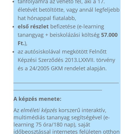
tanfolyamra az vehető fel, aki a 17.
életévét betöltötte, vagy annál legfeljebb
hat hónappal fiatalabb,
első részlet
befizetése (e-learning
tanangyag + beiskolázási költség
57.000
Ft.
),
az autósiskolával megkötött Felnőtt
Képzési Szerződés 2013.LXXVII. törvény
és a 24/2005 GKM rendelet alapján.
____________________________________________
_____________________________________
A képzés menete:
Az
elméleti képzés
korszerű interaktív,
multimédiás tananyag segítségével (e-
learning 75 óra/180 nap), saját
időbeosztással internetes felületen otthon