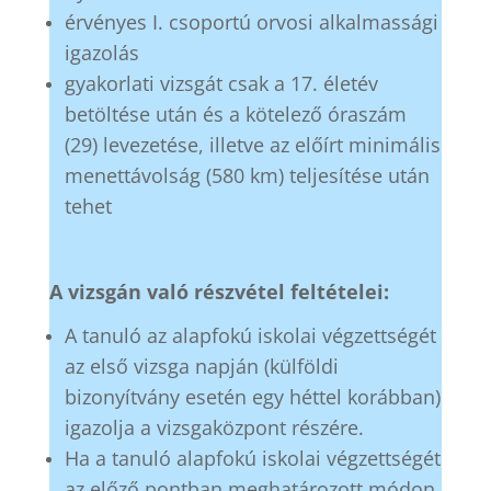
érvényes I. csoportú orvosi alkalmassági
igazolás
gyakorlati vizsgát csak a 17. életév
betöltése után és a kötelező óraszám
(29) levezetése, illetve az előírt minimális
menettávolság (580 km) teljesítése után
tehet
A vizsgán való részvétel feltételei:
A tanuló az alapfokú iskolai végzettségét
az első vizsga napján (külföldi
bizonyítvány esetén egy héttel korábban)
igazolja a vizsgaközpont részére.
Ha a tanuló alapfokú iskolai végzettségét
az előző pontban meghatározott módon