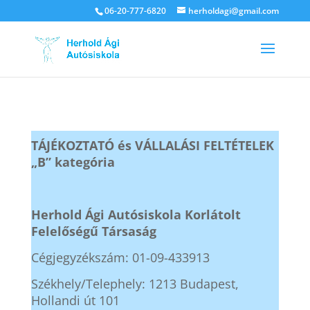
06-20-777-6820
herholdagi@gmail.com
TÁJÉKOZTATÓ és VÁLLALÁSI FELTÉTELEK
„B” kategória
Herhold Ági Autósiskola
Korlátolt
Felelőségű Társaság
Cégjegyzékszám: 01-09-433913
Székhely/Telephely: 1213 Budapest,
Hollandi út 101