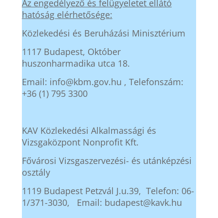
Az engedélyező és felügyeletet ellátó
hatóság elérhetősége:
Közlekedési és Beruházási Minisztérium
1117 Budapest, Október
huszonharmadika utca 18.
Email: info@kbm.gov.hu , Telefonszám:
+36 (1) 795 3300
KAV Közlekedési Alkalmassági és
Vizsgaközpont Nonprofit Kft.
Fővárosi Vizsgaszervezési- és utánképzési
osztály
1119 Budapest Petzvál J.u.39, Telefon: 06-
1/371-3030, Email:
budapest@kavk.hu