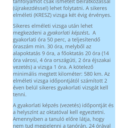
tanfolyamot csak ismételt beiratkozással
(újrakezdéssel) lehet folytatni. A sikeres
elméleti (KRESZ) vizsga két évig érvényes.
Sikeres elméleti vizsga után lehet
megkezdeni a
gyakorlati képzés
t
.
A
gyakorlati óra 50 perc, a teljesítendő
óraszám min. 30 óra, melyből az
alapoktatás 9 óra, a főoktatás 20 óra (14
óra városi, 4 óra országúti, 2 óra éjszakai
vezetés) a vizsga 1 óra. A kötelező
minimális megtett kilométer: 580 km. Az
elméleti vizsga időpontjától számított 2
éven belül sikeres gyakorlati vizsgát kell
tenni.
A gyakorlati képzés (vezetés) időpontját és
a helyszínt az oktatóval kell egyeztetni.
Amennyiben a tanuló előre látja, hogy
nem tud megjelenni a tanórán, 24 órával