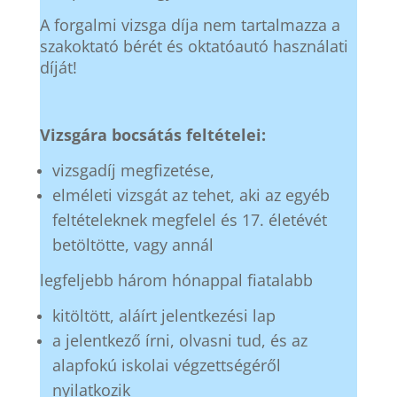
A forgalmi vizsga díja nem tartalmazza a
szakoktató bérét és oktatóautó használati
díját!
Vizsgára bocsátás feltételei:
vizsgadíj megfizetése,
elméleti vizsgát az tehet, aki az egyéb
feltételeknek megfelel és 17. életévét
betöltötte, vagy annál
legfeljebb három hónappal fiatalabb
kitöltött, aláírt jelentkezési lap
a jelentkező írni, olvasni tud, és az
alapfokú iskolai végzettségéről
nyilatkozik