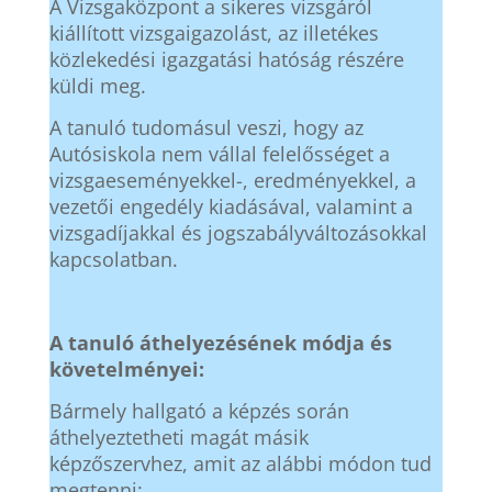
A Vizsgaközpont a sikeres vizsgáról
kiállított vizsgaigazolást, az illetékes
közlekedési igazgatási hatóság részére
küldi meg.
A tanuló tudomásul veszi, hogy az
Autósiskola nem vállal felelősséget a
vizsgaeseményekkel-, eredményekkel, a
vezetői engedély kiadásával, valamint a
vizsgadíjakkal és jogszabályváltozásokkal
kapcsolatban.
A tanuló áthelyezésének módja és
követelményei:
Bármely hallgató a képzés során
áthelyeztetheti magát másik
képzőszervhez, amit az alábbi módon tud
megtenni: