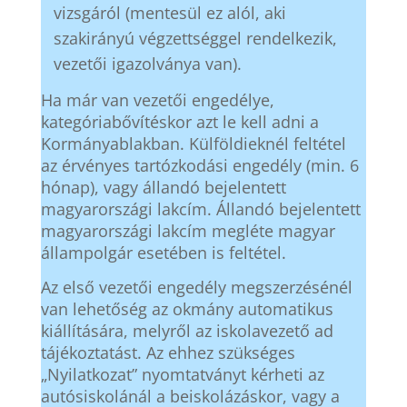
vizsgáról (mentesül ez alól, aki
szakirányú végzettséggel rendelkezik,
vezetői igazolványa van).
Ha már van vezetői engedélye,
kategóriabővítéskor azt le kell adni a
Kormányablakban. Külföldieknél feltétel
az érvényes tartózkodási engedély (min. 6
hónap), vagy állandó bejelentett
magyarországi lakcím. Állandó bejelentett
magyarországi lakcím megléte magyar
állampolgár esetében is feltétel.
Az első vezetői engedély megszerzésénél
van lehetőség az okmány automatikus
kiállítására, melyről az iskolavezető ad
tájékoztatást. Az ehhez szükséges
„Nyilatkozat” nyomtatványt kérheti az
autósiskolánál a beiskolázáskor, vagy a