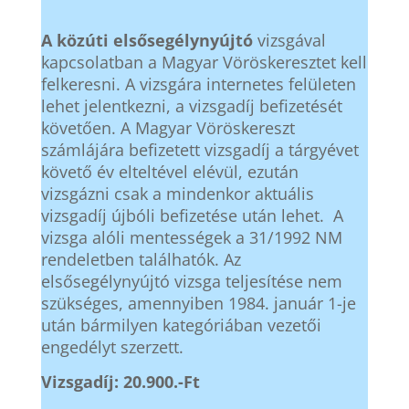
A közúti elsősegélynyújtó
vizsgával
kapcsolatban a Magyar Vöröskeresztet kell
felkeresni. A vizsgára internetes felületen
lehet jelentkezni, a vizsgadíj befizetését
követően. A Magyar Vöröskereszt
számlájára befizetett vizsgadíj a tárgyévet
követő év elteltével elévül, ezután
vizsgázni csak a mindenkor aktuális
vizsgadíj újbóli befizetése után lehet. A
vizsga alóli mentességek a 31/1992 NM
rendeletben találhatók. Az
elsősegélynyújtó vizsga teljesítése nem
szükséges, amennyiben 1984. január 1-je
után bármilyen kategóriában vezetői
engedélyt szerzett.
Vizsgadíj: 20.900.-Ft