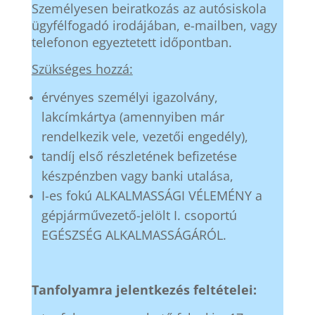
Személyesen beiratkozás az autósiskola
ügyfélfogadó irodájában, e-mailben, vagy
telefonon egyeztetett időpontban.
Szükséges hozzá:
érvényes személyi igazolvány,
lakcímkártya (amennyiben már
rendelkezik vele, vezetői engedély),
tandíj első részletének befizetése
készpénzben vagy banki utalása,
I-es fokú ALKALMASSÁGI VÉLEMÉNY a
gépjárművezető-jelölt I. csoportú
EGÉSZSÉG ALKALMASSÁGÁRÓL.
Tanfolyamra jelentkezés feltételei: