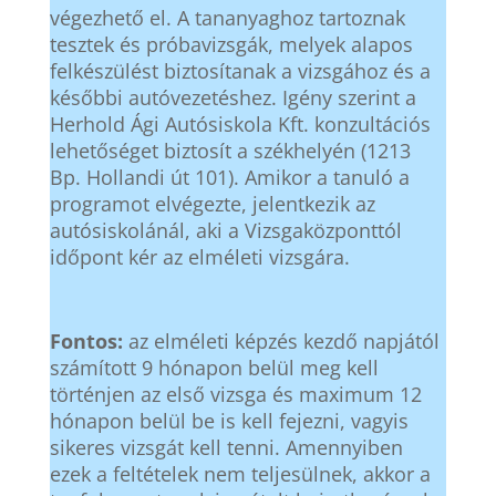
végezhető el. A tananyaghoz tartoznak
tesztek és próbavizsgák, melyek alapos
felkészülést biztosítanak a vizsgához és a
későbbi autóvezetéshez. Igény szerint a
Herhold Ági Autósiskola Kft. konzultációs
lehetőséget biztosít a székhelyén (1213
Bp. Hollandi út 101). Amikor a tanuló a
programot elvégezte, jelentkezik az
autósiskolánál, aki a Vizsgaközponttól
időpont kér az elméleti vizsgára.
Fontos:
az elméleti képzés kezdő napjától
számított 9 hónapon belül meg kell
történjen az első vizsga és maximum 12
hónapon belül be is kell fejezni, vagyis
sikeres vizsgát kell tenni. Amennyiben
ezek a feltételek nem teljesülnek, akkor a