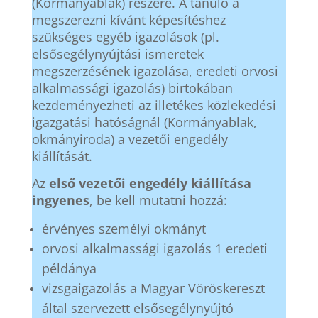
(Kormányablak) részére. A tanuló a
megszerezni kívánt képesítéshez
szükséges egyéb igazolások (pl.
elsősegélynyújtási ismeretek
megszerzésének igazolása, eredeti orvosi
alkalmassági igazolás) birtokában
kezdeményezheti az illetékes közlekedési
igazgatási hatóságnál (Kormányablak,
okmányiroda) a vezetői engedély
kiállítását.
Az
első vezetői engedély kiállítása
ingyenes
, be kell mutatni hozzá:
érvényes személyi okmányt
orvosi alkalmassági igazolás 1 eredeti
példánya
vizsgaigazolás a Magyar Vöröskereszt
által szervezett elsősegélynyújtó