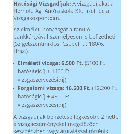
Hatósági Vizsgadíjak:
A vizsgadíjakat a
Herhold Ági Autósiskola Kft. fizeti be a
Vizsgaközpontban.
Az elméleti pótvizsgát a tanuló
bankkártyával személyesen is befizetheti
(Szigetszentmiklós, Csepeli út 180/6.
Hrsz.).
Elméleti vizsga: 6.500 Ft.
(5100 Ft.
hatóságidíj + 1400 Ft.
vizsgaszervezésidíj)
Forgalomi vizsga: 16.500 Ft.
(12.200 Ft.
hatóságidíj + 4300 Ft.
vizsgaszervezésidíj)
A vizsgadíjak befizetése legkésőbb 2 héttel
a vizsgaeseményeket megelőzően
készpénzben vagy átutalással történik.