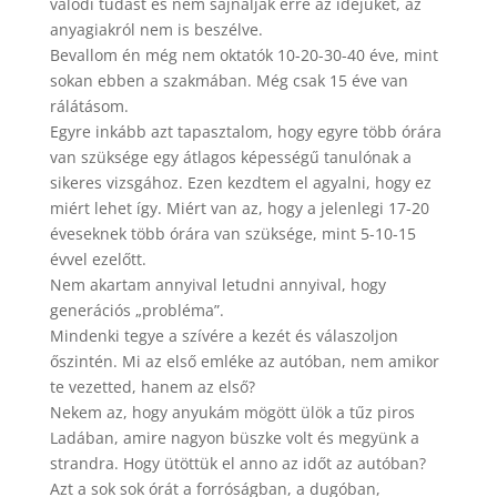
valódi tudást és nem sajnálják erre az idejüket, az
anyagiakról nem is beszélve.
Bevallom én még nem oktatók 10-20-30-40 éve, mint
sokan ebben a szakmában. Még csak 15 éve van
rálátásom.
Egyre inkább azt tapasztalom, hogy egyre több órára
van szüksége egy átlagos képességű tanulónak a
sikeres vizsgához. Ezen kezdtem el agyalni, hogy ez
miért lehet így. Miért van az, hogy a jelenlegi 17-20
éveseknek több órára van szüksége, mint 5-10-15
évvel ezelőtt.
Nem akartam annyival letudni annyival, hogy
generációs „probléma”.
Mindenki tegye a szívére a kezét és válaszoljon
őszintén. Mi az első emléke az autóban, nem amikor
te vezetted, hanem az első?
Nekem az, hogy anyukám mögött ülök a tűz piros
Ladában, amire nagyon büszke volt és megyünk a
strandra. Hogy ütöttük el anno az időt az autóban?
Azt a sok sok órát a forróságban, a dugóban,