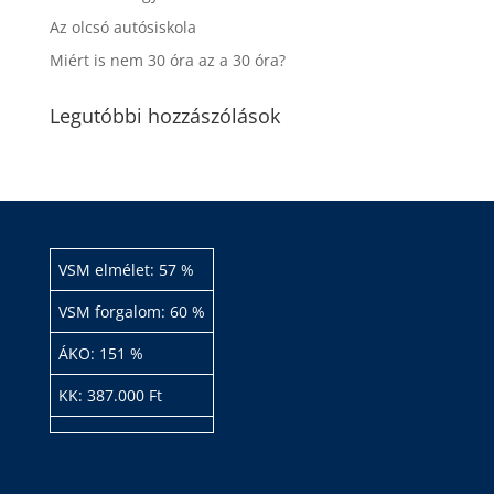
Az olcsó autósiskola
Miért is nem 30 óra az a 30 óra?
Legutóbbi hozzászólások
VSM elmélet: 57 %
VSM forgalom: 60 %
ÁKO: 151 %
KK: 387.000 Ft