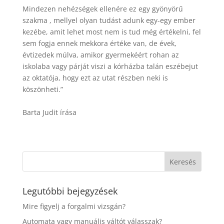
Mindezen nehézségek ellenére ez egy gyönyörű
szakma , mellyel olyan tudást adunk egy-egy ember
kezébe, amit lehet most nem is tud még értékelni, fel
sem fogja ennek mekkora értéke van, de évek,
évtizedek múlva, amikor gyermekéért rohan az
iskolaba vagy párját viszi a kórházba talán eszébejut
az oktatója, hogy ezt az utat részben neki is
köszönheti.”
Barta Judit írása
Legutóbbi bejegyzések
Mire figyelj a forgalmi vizsgán?
Automata vagy manuális váltót válasszak?