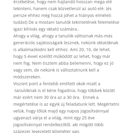
érzékelése, hogy nem hajlandó hosszan mega elé
tekinteni, hanem csak közvetlenül az autó elé. (és
persze ehhez még hozzá jöhet a hiányos elméleti
tudást) De a mostani tanulók tekintetének felemelése
igazi kihívás egy oktató számára..
Ahogy a világ, ahogy a tanulók változnak más-más
generációs sajátosságaik lesznek, nekünk oktatóknak
is alkalmazkodni kell ehhez. Ami 20, 10, de lehet,
hogy 5 évvel ezelőtt működött az lehet, hogy már
nem fog. Nem tisztem abba belemenni, hogy ez jó
vagy sem, de nekünk is változtatnunk kell a
módszereken.
Viszont pont a fentebb említett okok miatt a
tanulóknak is el kéne fogadnia, hogy többek között
már ezért nem 30 óra az a 30 óra. Ennek a
megértetése is az egyik új feladatunk lett. Megértetni
velük, hogy tőlük majd egy napos jogosítvánnyal
ugyanazt várja el a világ, mint egy 25 éve
jogosítvánnyal rendelkezőtől, aki mögött több
százezer levezetett kilométer van.