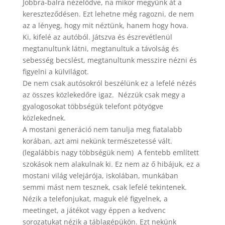
Jobbra-balra nézelődve, na mikor megyünk át a
kereszteződésen. Ezt lehetne még ragozni, de nem
az a lényeg, hogy mit néztünk, hanem hogy hova.
Ki, kifelé az autóból. Játszva és észrevétlenül
megtanultunk látni, megtanultuk a távolság és
sebesség becslést, megtanultunk messzire nézni és
figyelni a külvilágot.
De nem csak autósokról beszélünk ez a lefelé nézés
az összes közlekedőre igaz. Nézzük csak megy a
gyalogosokat többségük telefont pötyögve
közlekednek.
A mostani generáció nem tanulja meg fiatalabb
korában, azt ami nekünk természetessé vált.
(legalábbis nagy többségük nem) A fentebb említett
szokások nem alakulnak ki. Ez nem az ő hibájuk, ez a
mostani világ velejárója, iskolában, munkában
semmi mást nem tesznek, csak lefelé tekintenek.
Nézik a telefonjukat, maguk elé figyelnek, a
meetinget, a játékot vagy éppen a kedvenc
sorozatukat nézik a táblagépükön. Ezt nekünk