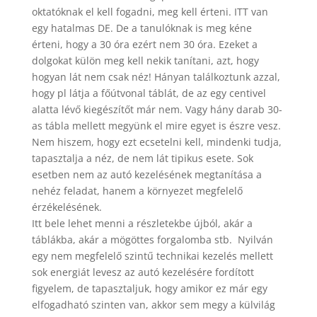
oktatóknak el kell fogadni, meg kell érteni. ITT van
egy hatalmas DE. De a tanulóknak is meg kéne
érteni, hogy a 30 óra ezért nem 30 óra. Ezeket a
dolgokat külön meg kell nekik tanítani, azt, hogy
hogyan lát nem csak néz! Hányan találkoztunk azzal,
hogy pl látja a főútvonal táblát, de az egy centivel
alatta lévő kiegészítőt már nem. Vagy hány darab 30-
as tábla mellett megyünk el mire egyet is észre vesz.
Nem hiszem, hogy ezt ecsetelni kell, mindenki tudja,
tapasztalja a néz, de nem lát tipikus esete. Sok
esetben nem az autó kezelésének megtanítása a
nehéz feladat, hanem a környezet megfelelő
érzékelésének.
Itt bele lehet menni a részletekbe újból, akár a
táblákba, akár a mögöttes forgalomba stb. Nyilván
egy nem megfelelő szintű technikai kezelés mellett
sok energiát levesz az autó kezelésére fordított
figyelem, de tapasztaljuk, hogy amikor ez már egy
elfogadható szinten van, akkor sem megy a külvilág