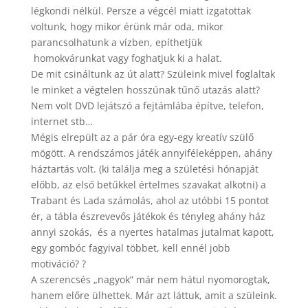
légkondi nélkül. Persze a végcél miatt izgatottak
voltunk, hogy mikor érünk már oda, mikor
parancsolhatunk a vízben, epíthetjük
homokvárunkat vagy foghatjuk ki a halat.
De mit csináltunk az út alatt? Szüleink mivel foglaltak
le minket a végtelen hosszúnak tűnő utazás alatt?
Nem volt DVD lejátszó a fejtámlába építve, telefon,
internet stb…
Mégis elrepült az a pár óra egy-egy kreatív szülő
mögött. A rendszámos játék annyiféleképpen, ahány
háztartás volt. (ki találja meg a születési hónapját
előbb, az első betűkkel értelmes szavakat alkotni) a
Trabant és Lada számolás, ahol az utóbbi 15 pontot
ér, a tábla észrevevős játékok és tényleg ahány ház
annyi szokás, és a nyertes hatalmas jutalmat kapott,
egy gombóc fagyival többet, kell ennél jobb
motiváció? ?
A szerencsés „nagyok” már nem hátul nyomorogtak,
hanem előre ülhettek. Már azt láttuk, amit a szüleink.