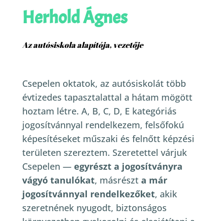
Herhold Ágnes
Az autósiskola alapítója, vezetője
Csepelen oktatok, az autósiskolát több
évtizedes tapasztalattal a hátam mögött
hoztam létre. A, B, C, D, E kategóriás
jogosítvánnyal rendelkezem, felsőfokú
képesítéseket műszaki és felnőtt képzési
területen szereztem.
Szeretettel várjuk
Csepelen —
egyrészt a jogosítványra
vágyó tanulókat
, másrészt
a már
jogosítvánnyal rendelkezőket
, akik
szeretnének nyugodt, biztonságos