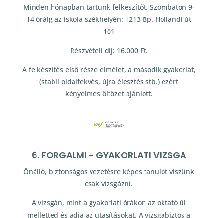
Minden hónapban tartunk felkészítőt. Szombaton 9-
14 óráig az iskola székhelyén: 1213 Bp. Hollandi út
101
Részvételi díj: 16.000 Ft.
A felkészítés első része elmélet, a második gyakorlat,
(stabil oldalfekvés, újra élesztés stb.) ezért
kényelmes öltözet ajánlott.
6. FORGALMI ~ GYAKORLATI VIZSGA
Önálló, biztonságos vezetésre képes tanulót viszünk
csak vizsgázni.
A vizsgán, mint a gyakorlati órákon az oktató ül
melletted és adja az utasításokat. A vizsgabiztos a