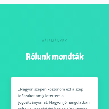
VÉLEMÉNYEK
Rólunk mondták
„Nagyon szépen köszönöm ezt a szép
időszakot amíg letettem a
jogosítványomat. Nagyon jó hangulatban
teltek a vezetési órák és az eüs vizsgára