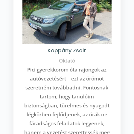
Koppány Zsolt
Oktató
Pici gyerekkorom óta rajongok az
autóvezetésért – ezt az örömöt
szeretném továbbadni. Fontosnak
tartom, hogy tanulóim
biztonságban, türelmes és nyugodt
légkörben fejlődjenek, az órák ne
fáradságos feladatok legyenek,
hanem a vezetést szerettessék meg