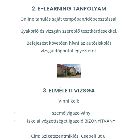
2. E-LEARNING TANFOLYAM
Online tanulás saját tempóban/időbeosztással.
Gyakorló és vizsgán szereplő tesztkérdésekkel.
Befejezést követően hívni az autósiskolát
vizsgaidőpontot egyeztetni.
3. ELMÉLETI VIZSGA
Vinni kell:
személyigazolvány
iskolai végzettséget igazoló BIZONYÍTVÁNY
Cím: Szigetszentmiklós, Csepeli út 6.