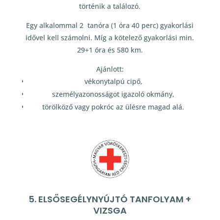
történik a találozó.
Egy alkalommal 2 tanóra (1 óra 40 perc) gyakorlási
idővel kell számolni. Míg a kötelező gyakorlási min.
29+1 óra és 580 km.
Ajánlott:
vékonytalpú cipő,
személyazonosságot igazoló okmány,
törölköző vagy pokróc az ülésre magad alá.
5. ELSŐSEGÉLYNYÚJTÓ TANFOLYAM +
VIZSGA