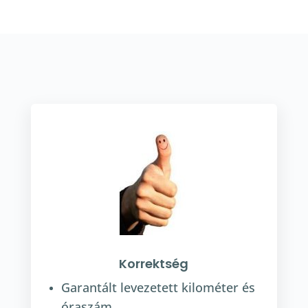
Korrektség
Garantált levezetett kilométer és
óraszám.