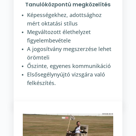
Tanulóközpontú megközelítés
Képességekhez, adottsághoz
mért oktatási stílus
Megváltozott élethelyzet
figyelembevétele
A jogosítvány megszerzése lehet
örömteli
Őszinte, egyenes kommunikáció
Elsősegélynyújtó vizsgára való
felkészítés.