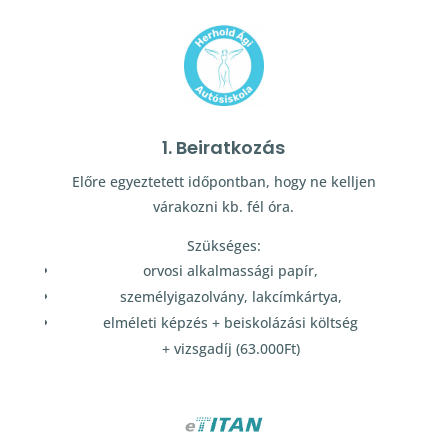
1. Beiratkozás
Előre egyeztetett időpontban, hogy ne kelljen
várakozni kb. fél óra.
Szükséges:
orvosi alkalmassági papír,
személyigazolvány, lakcímkártya,
elméleti képzés + beiskolázási költség
+ vizsgadíj (63.000Ft)