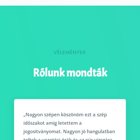
VÉLEMÉNYEK
Rólunk mondták
„Nagyon szépen köszönöm ezt a szép
időszakot amíg letettem a
jogosítványomat. Nagyon jó hangulatban
teltek a vezetési órák és az eüs vizsgára