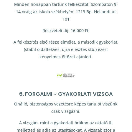
Minden hónapban tartunk felkészítőt. Szombaton 9-
14 óráig az iskola székhelyén: 1213 Bp. Hollandi út
101
Részvételi díj: 16.000 Ft.
A felkészítés első része elmélet, a második gyakorlat,
(stabil oldalfekvés, újra élesztés stb.) ezért
kényelmes öltözet ajánlott.
6. FORGALMI ~ GYAKORLATI VIZSGA
Önálló, biztonságos vezetésre képes tanulót viszünk
csak vizsgázni.
A vizsgán, mint a gyakorlati órákon az oktató ül
melletted és adja az utasításokat. A vizsgabiztos a