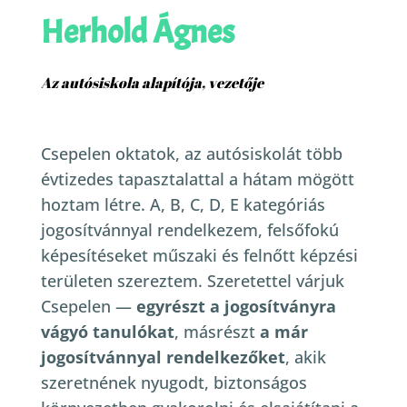
Herhold Ágnes
Az autósiskola alapítója, vezetője
Csepelen oktatok, az autósiskolát több
évtizedes tapasztalattal a hátam mögött
hoztam létre. A, B, C, D, E kategóriás
jogosítvánnyal rendelkezem, felsőfokú
képesítéseket műszaki és felnőtt képzési
területen szereztem.
Szeretettel várjuk
Csepelen —
egyrészt a jogosítványra
vágyó tanulókat
, másrészt
a már
jogosítvánnyal rendelkezőket
, akik
szeretnének nyugodt, biztonságos