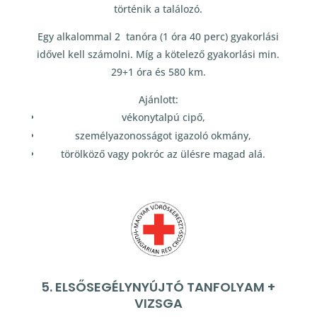
történik a találozó.
Egy alkalommal 2 tanóra (1 óra 40 perc) gyakorlási
idővel kell számolni. Míg a kötelező gyakorlási min.
29+1 óra és 580 km.
Ajánlott:
vékonytalpú cipő,
személyazonosságot igazoló okmány,
törölköző vagy pokróc az ülésre magad alá.
5. ELSŐSEGÉLYNYÚJTÓ TANFOLYAM +
VIZSGA