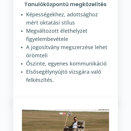
Tanulóközpontú megközelítés
Képességekhez, adottsághoz
mért oktatási stílus
Megváltozott élethelyzet
figyelembevétele
A jogosítvány megszerzése lehet
örömteli
Őszinte, egyenes kommunikáció
Elsősegélynyújtó vizsgára való
felkészítés.