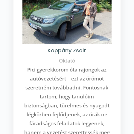
Koppány Zsolt
Oktató
Pici gyerekkorom óta rajongok az
autóvezetésért – ezt az örömöt
szeretném továbbadni. Fontosnak
tartom, hogy tanulóim
biztonságban, türelmes és nyugodt
légkörben fejlődjenek, az órák ne
fáradságos feladatok legyenek,
hanem a vezetést szerettessék meg