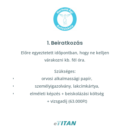
1. Beiratkozás
Előre egyeztetett időpontban, hogy ne kelljen
várakozni kb. fél óra.
Szükséges:
orvosi alkalmassági papír,
személyigazolvány, lakcímkártya,
elméleti képzés + beiskolázási költség
+ vizsgadíj (63.000Ft)