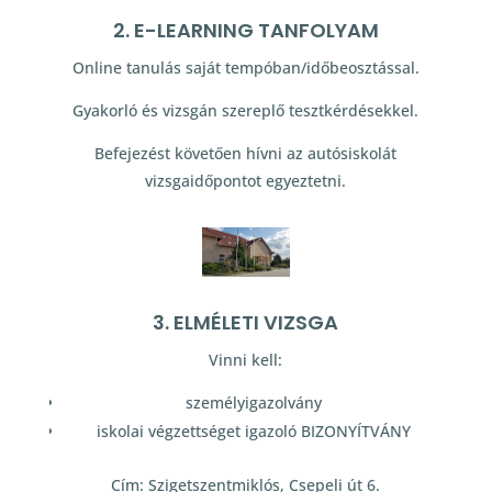
2. E-LEARNING TANFOLYAM
Online tanulás saját tempóban/időbeosztással.
Gyakorló és vizsgán szereplő tesztkérdésekkel.
Befejezést követően hívni az autósiskolát
vizsgaidőpontot egyeztetni.
3. ELMÉLETI VIZSGA
Vinni kell:
személyigazolvány
iskolai végzettséget igazoló BIZONYÍTVÁNY
Cím: Szigetszentmiklós, Csepeli út 6.