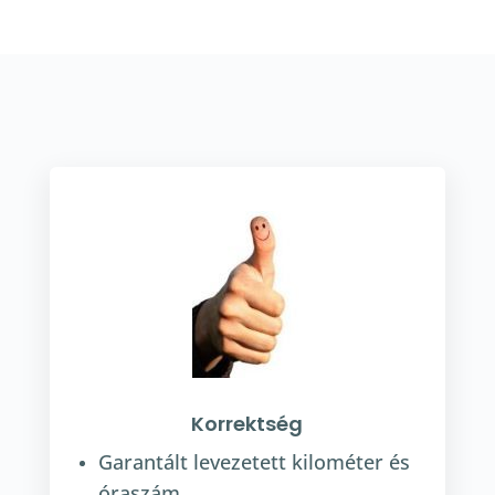
Korrektség
Garantált levezetett kilométer és
óraszám.