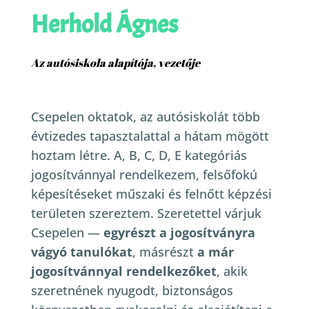
Herhold Ágnes
Az autósiskola alapítója, vezetője
Csepelen oktatok, az autósiskolát több
évtizedes tapasztalattal a hátam mögött
hoztam létre. A, B, C, D, E kategóriás
jogosítvánnyal rendelkezem, felsőfokú
képesítéseket műszaki és felnőtt képzési
területen szereztem.
Szeretettel várjuk
Csepelen —
egyrészt a jogosítványra
vágyó tanulókat
, másrészt
a már
jogosítvánnyal rendelkezőket
, akik
szeretnének nyugodt, biztonságos