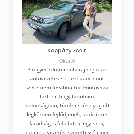
Koppány Zsolt
Oktató
Pici gyerekkorom óta rajongok az
autóvezetésért – ezt az örömöt
szeretném továbbadni. Fontosnak
tartom, hogy tanulóim
biztonságban, türelmes és nyugodt
légkörben fejlődjenek, az órák ne
fáradságos feladatok legyenek,
hanem a vezetést szerettessék meg