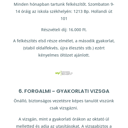
Minden hónapban tartunk felkészítőt. Szombaton 9-
14 óráig az iskola székhelyén: 1213 Bp. Hollandi út
101
Részvételi díj: 16.000 Ft.
A felkészítés első része elmélet, a második gyakorlat,
(stabil oldalfekvés, újra élesztés stb.) ezért
kényelmes öltözet ajánlott.
6. FORGALMI ~ GYAKORLATI VIZSGA
Önálló, biztonságos vezetésre képes tanulót viszünk
csak vizsgázni.
A vizsgán, mint a gyakorlati órákon az oktató ül
melletted és adja az utasításokat. A vizsgabiztos a