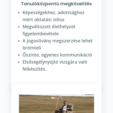
Tanulóközpontú megközelítés
Képességekhez, adottsághoz
mért oktatási stílus
Megváltozott élethelyzet
figyelembevétele
A jogosítvány megszerzése lehet
örömteli
Őszinte, egyenes kommunikáció
Elsősegélynyújtó vizsgára való
felkészítés.