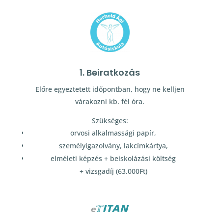
1. Beiratkozás
Előre egyeztetett időpontban, hogy ne kelljen
várakozni kb. fél óra.
Szükséges:
orvosi alkalmassági papír,
személyigazolvány, lakcímkártya,
elméleti képzés + beiskolázási költség
+ vizsgadíj (63.000Ft)