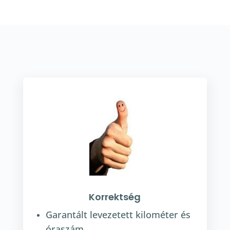
Korrektség
Garantált levezetett kilométer és
óraszám.