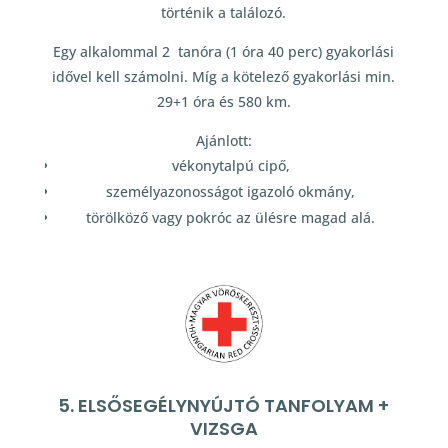
történik a találozó.
Egy alkalommal 2 tanóra (1 óra 40 perc) gyakorlási
idővel kell számolni. Míg a kötelező gyakorlási min.
29+1 óra és 580 km.
Ajánlott:
vékonytalpú cipő,
személyazonosságot igazoló okmány,
törölköző vagy pokróc az ülésre magad alá.
5. ELSŐSEGÉLYNYÚJTÓ TANFOLYAM +
VIZSGA