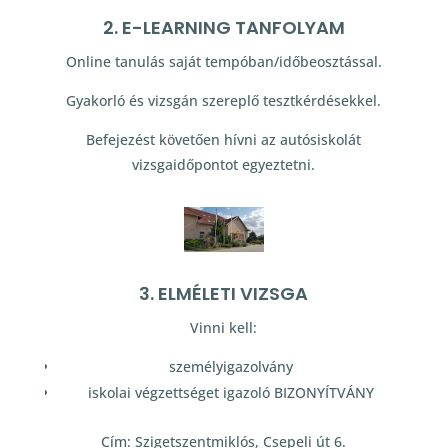
2. E-LEARNING TANFOLYAM
Online tanulás saját tempóban/időbeosztással.
Gyakorló és vizsgán szereplő tesztkérdésekkel.
Befejezést követően hívni az autósiskolát
vizsgaidőpontot egyeztetni.
3. ELMÉLETI VIZSGA
Vinni kell:
személyigazolvány
iskolai végzettséget igazoló BIZONYÍTVÁNY
Cím: Szigetszentmiklós, Csepeli út 6.