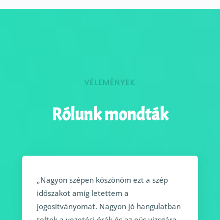
VÉLEMÉNYEK
Rólunk mondták
„Nagyon szépen köszönöm ezt a szép
időszakot amíg letettem a
jogosítványomat. Nagyon jó hangulatban
teltek a vezetési órák és az eüs vizsgára