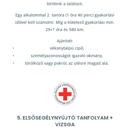
történik a találozó.
Egy alkalommal 2 tanóra (1 óra 40 perc) gyakorlási
idővel kell számolni. Míg a kötelező gyakorlási min.
29+1 óra és 580 km.
Ajánlott:
vékonytalpú cipő,
személyazonosságot igazoló okmány,
törölköző vagy pokróc az ülésre magad alá.
5. ELSŐSEGÉLYNYÚJTÓ TANFOLYAM +
VIZSGA