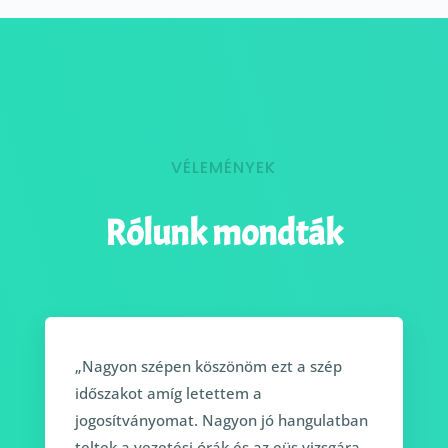
VÉLEMÉNYEK
Rólunk mondták
„Nagyon szépen köszönöm ezt a szép
időszakot amíg letettem a
jogosítványomat. Nagyon jó hangulatban
teltek a vezetési órák és az eüs vizsgára