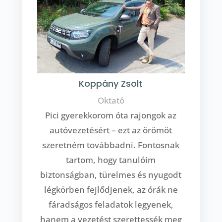
Koppány Zsolt
Oktató
Pici gyerekkorom óta rajongok az
autóvezetésért – ezt az örömöt
szeretném továbbadni. Fontosnak
tartom, hogy tanulóim
biztonságban, türelmes és nyugodt
légkörben fejlődjenek, az órák ne
fáradságos feladatok legyenek,
hanem a vezetést szerettessék meg