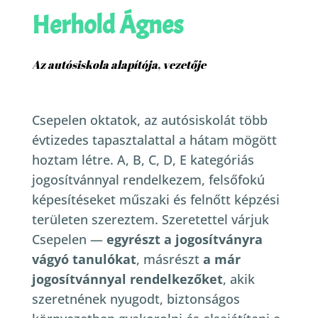
Herhold Ágnes
Az autósiskola alapítója, vezetője
Csepelen oktatok, az autósiskolát több
évtizedes tapasztalattal a hátam mögött
hoztam létre. A, B, C, D, E kategóriás
jogosítvánnyal rendelkezem, felsőfokú
képesítéseket műszaki és felnőtt képzési
területen szereztem.
Szeretettel várjuk
Csepelen —
egyrészt a jogosítványra
vágyó tanulókat
, másrészt
a már
jogosítvánnyal rendelkezőket
, akik
szeretnének nyugodt, biztonságos