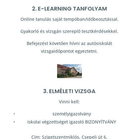
2. E-LEARNING TANFOLYAM
Online tanulás saját tempóban/időbeosztással.
Gyakorló és vizsgán szereplő tesztkérdésekkel.
Befejezést követően hívni az autósiskolát
vizsgaidőpontot egyeztetni.
3. ELMÉLETI VIZSGA
Vinni kell:
személyigazolvány
iskolai végzettséget igazoló BIZONYÍTVÁNY
Cím: Szigetszentmiklós, Csepeli út 6.