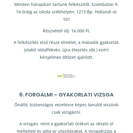
Minden hónapban tartunk felkészítőt. Szombaton 9-
14 óráig az iskola székhelyén: 1213 Bp. Hollandi út
101
Részvételi díj: 16.000 Ft.
A felkészítés első része elmélet, a második gyakorlat,
(stabil oldalfekvés, újra élesztés stb.) ezért
kényelmes öltözet ajánlott.
6. FORGALMI ~ GYAKORLATI VIZSGA
Önálló, biztonságos vezetésre képes tanulót viszünk
csak vizsgázni.
A vizsgán, mint a gyakorlati órákon az oktató ül
melletted és adja az utasításokat. A vizsgabiztos a