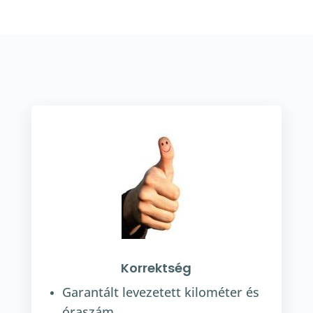
Korrektség
Garantált levezetett kilométer és
óraszám.