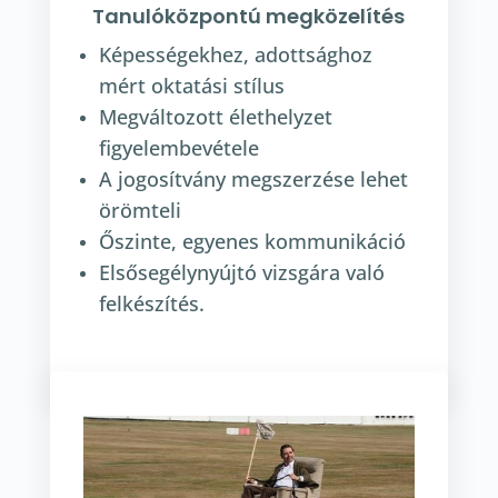
Tanulóközpontú megközelítés
Képességekhez, adottsághoz
mért oktatási stílus
Megváltozott élethelyzet
figyelembevétele
A jogosítvány megszerzése lehet
örömteli
Őszinte, egyenes kommunikáció
Elsősegélynyújtó vizsgára való
felkészítés.