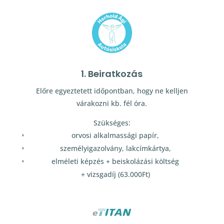
1. Beiratkozás
Előre egyeztetett időpontban, hogy ne kelljen
várakozni kb. fél óra.
Szükséges:
orvosi alkalmassági papír,
személyigazolvány, lakcímkártya,
elméleti képzés + beiskolázási költség
+ vizsgadíj (63.000Ft)