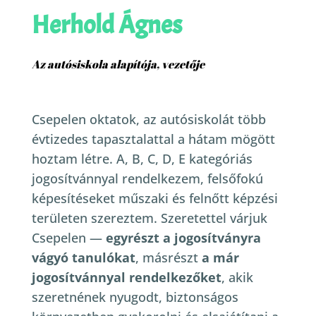
Herhold Ágnes
Az autósiskola alapítója, vezetője
Csepelen oktatok, az autósiskolát több
évtizedes tapasztalattal a hátam mögött
hoztam létre. A, B, C, D, E kategóriás
jogosítvánnyal rendelkezem, felsőfokú
képesítéseket műszaki és felnőtt képzési
területen szereztem.
Szeretettel várjuk
Csepelen —
egyrészt a jogosítványra
vágyó tanulókat
, másrészt
a már
jogosítvánnyal rendelkezőket
, akik
szeretnének nyugodt, biztonságos