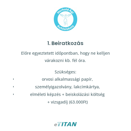
1. Beiratkozás
Előre egyeztetett időpontban, hogy ne kelljen
várakozni kb. fél óra.
Szükséges:
orvosi alkalmassági papír,
személyigazolvány, lakcímkártya,
elméleti képzés + beiskolázási költség
+ vizsgadíj (63.000Ft)