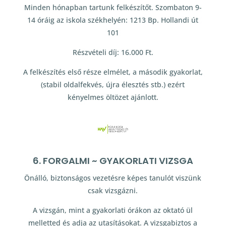
Minden hónapban tartunk felkészítőt. Szombaton 9-
14 óráig az iskola székhelyén: 1213 Bp. Hollandi út
101
Részvételi díj: 16.000 Ft.
A felkészítés első része elmélet, a második gyakorlat,
(stabil oldalfekvés, újra élesztés stb.) ezért
kényelmes öltözet ajánlott.
6. FORGALMI ~ GYAKORLATI VIZSGA
Önálló, biztonságos vezetésre képes tanulót viszünk
csak vizsgázni.
A vizsgán, mint a gyakorlati órákon az oktató ül
melletted és adja az utasításokat. A vizsgabiztos a