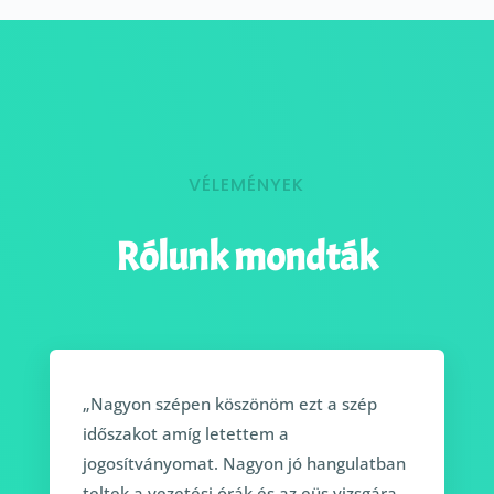
VÉLEMÉNYEK
Rólunk mondták
„Nagyon szépen köszönöm ezt a szép
időszakot amíg letettem a
jogosítványomat. Nagyon jó hangulatban
teltek a vezetési órák és az eüs vizsgára