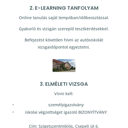
2. E-LEARNING TANFOLYAM
Online tanulás saját tempóban/időbeosztással.
Gyakorló és vizsgán szereplő tesztkérdésekkel.
Befejezést követően hívni az autósiskolát
vizsgaidőpontot egyeztetni.
3. ELMÉLETI VIZSGA
Vinni kell:
személyigazolvány
iskolai végzettséget igazoló BIZONYÍTVÁNY
Cím: Szigetszentmiklós, Csepeli út 6.