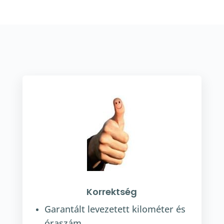
Korrektség
Garantált levezetett kilométer és
óraszám.