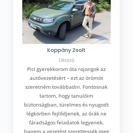
Koppány Zsolt
Oktató
Pici gyerekkorom óta rajongok az
autóvezetésért – ezt az örömöt
szeretném továbbadni. Fontosnak
tartom, hogy tanulóim
biztonságban, türelmes és nyugodt
légkörben fejlődjenek, az órák ne
fáradságos feladatok legyenek,
hanem a vezetést szerettessék meg