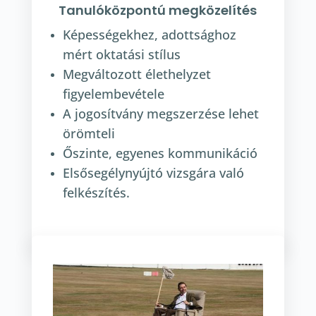
Tanulóközpontú megközelítés
Képességekhez, adottsághoz
mért oktatási stílus
Megváltozott élethelyzet
figyelembevétele
A jogosítvány megszerzése lehet
örömteli
Őszinte, egyenes kommunikáció
Elsősegélynyújtó vizsgára való
felkészítés.