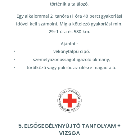
történik a találozó.
Egy alkalommal 2 tanóra (1 óra 40 perc) gyakorlási
idővel kell számolni. Míg a kötelező gyakorlási min.
29+1 óra és 580 km.
Ajánlott:
vékonytalpú cipő,
személyazonosságot igazoló okmány,
törölköző vagy pokróc az ülésre magad alá.
5. ELSŐSEGÉLYNYÚJTÓ TANFOLYAM +
VIZSGA