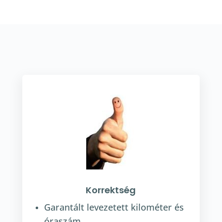
Korrektség
Garantált levezetett kilométer és
óraszám.