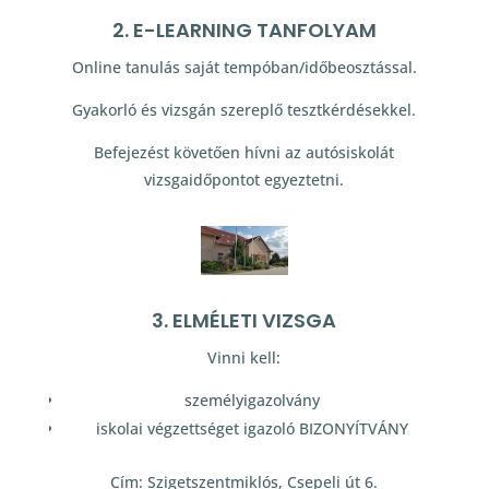
2. E-LEARNING TANFOLYAM
Online tanulás saját tempóban/időbeosztással.
Gyakorló és vizsgán szereplő tesztkérdésekkel.
Befejezést követően hívni az autósiskolát
vizsgaidőpontot egyeztetni.
3. ELMÉLETI VIZSGA
Vinni kell:
személyigazolvány
iskolai végzettséget igazoló BIZONYÍTVÁNY
Cím: Szigetszentmiklós, Csepeli út 6.