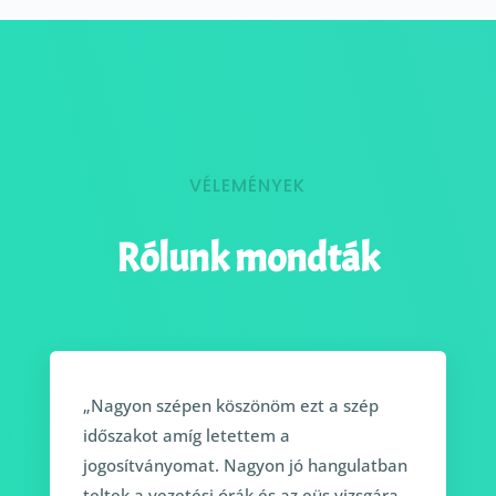
VÉLEMÉNYEK
Rólunk mondták
„Nagyon szépen köszönöm ezt a szép
időszakot amíg letettem a
jogosítványomat. Nagyon jó hangulatban
teltek a vezetési órák és az eüs vizsgára