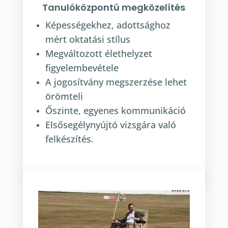
Tanulóközpontú megközelítés
Képességekhez, adottsághoz
mért oktatási stílus
Megváltozott élethelyzet
figyelembevétele
A jogosítvány megszerzése lehet
örömteli
Őszinte, egyenes kommunikáció
Elsősegélynyújtó vizsgára való
felkészítés.