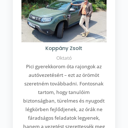
Koppány Zsolt
Oktató
Pici gyerekkorom óta rajongok az
autóvezetésért – ezt az örömöt
szeretném továbbadni. Fontosnak
tartom, hogy tanulóim
biztonságban, türelmes és nyugodt
légkörben fejlődjenek, az órák ne
fáradságos feladatok legyenek,
hanem a vezetést szerettessék meg