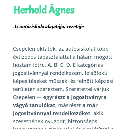
Herhold Ágnes
Az autósiskola alapítója, vezetője
Csepelen oktatok, az autósiskolát több
évtizedes tapasztalattal a hátam mögött
hoztam létre. A, B, C, D, E kategóriás
jogosítvánnyal rendelkezem, felsőfokú
képesítéseket műszaki és felnőtt képzési
területen szereztem.
Szeretettel várjuk
Csepelen —
egyrészt a jogosítványra
vágyó tanulókat
, másrészt
a már
jogosítvánnyal rendelkezőket
, akik
szeretnének nyugodt, biztonságos