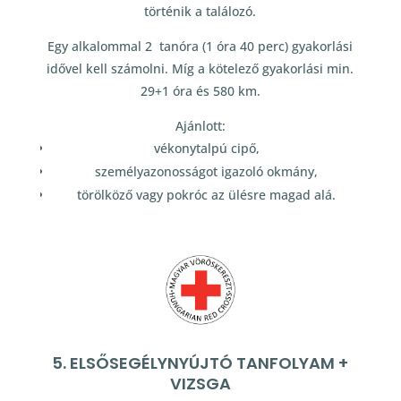
történik a találozó.
Egy alkalommal 2 tanóra (1 óra 40 perc) gyakorlási
idővel kell számolni. Míg a kötelező gyakorlási min.
29+1 óra és 580 km.
Ajánlott:
vékonytalpú cipő,
személyazonosságot igazoló okmány,
törölköző vagy pokróc az ülésre magad alá.
5. ELSŐSEGÉLYNYÚJTÓ TANFOLYAM +
VIZSGA