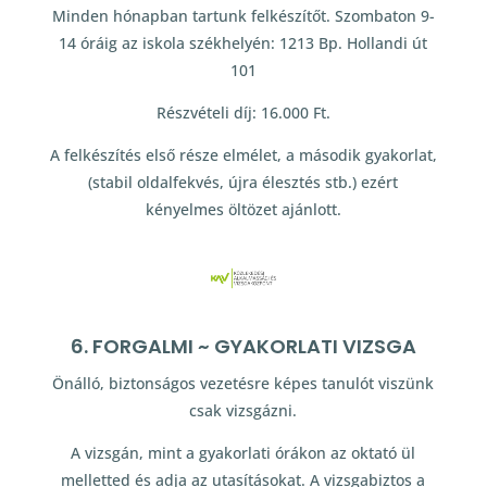
Minden hónapban tartunk felkészítőt. Szombaton 9-
14 óráig az iskola székhelyén: 1213 Bp. Hollandi út
101
Részvételi díj: 16.000 Ft.
A felkészítés első része elmélet, a második gyakorlat,
(stabil oldalfekvés, újra élesztés stb.) ezért
kényelmes öltözet ajánlott.
6. FORGALMI ~ GYAKORLATI VIZSGA
Önálló, biztonságos vezetésre képes tanulót viszünk
csak vizsgázni.
A vizsgán, mint a gyakorlati órákon az oktató ül
melletted és adja az utasításokat. A vizsgabiztos a