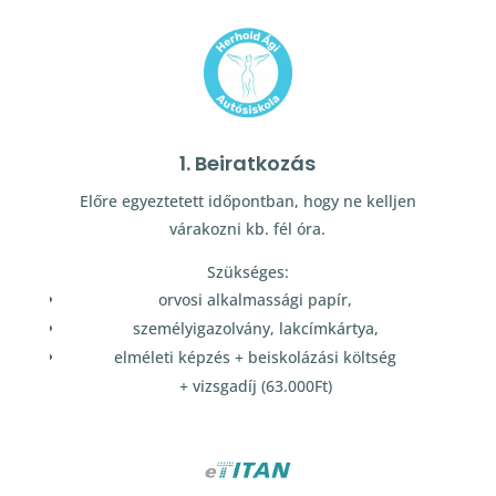
1. Beiratkozás
Előre egyeztetett időpontban, hogy ne kelljen
várakozni kb. fél óra.
Szükséges:
orvosi alkalmassági papír,
személyigazolvány, lakcímkártya,
elméleti képzés + beiskolázási költség
+ vizsgadíj (63.000Ft)