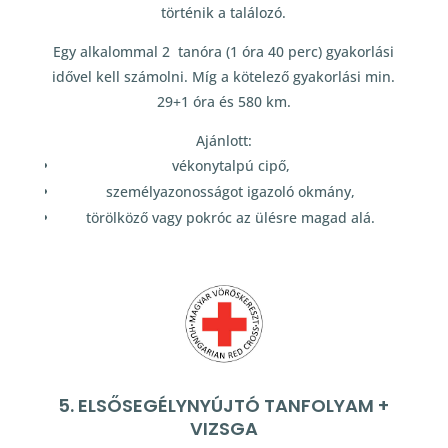
történik a találozó.
Egy alkalommal 2 tanóra (1 óra 40 perc) gyakorlási
idővel kell számolni. Míg a kötelező gyakorlási min.
29+1 óra és 580 km.
Ajánlott:
vékonytalpú cipő,
személyazonosságot igazoló okmány,
törölköző vagy pokróc az ülésre magad alá.
5. ELSŐSEGÉLYNYÚJTÓ TANFOLYAM +
VIZSGA