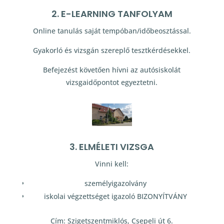
2. E-LEARNING TANFOLYAM
Online tanulás saját tempóban/időbeosztással.
Gyakorló és vizsgán szereplő tesztkérdésekkel.
Befejezést követően hívni az autósiskolát
vizsgaidőpontot egyeztetni.
3. ELMÉLETI VIZSGA
Vinni kell:
személyigazolvány
iskolai végzettséget igazoló BIZONYÍTVÁNY
Cím: Szigetszentmiklós, Csepeli út 6.