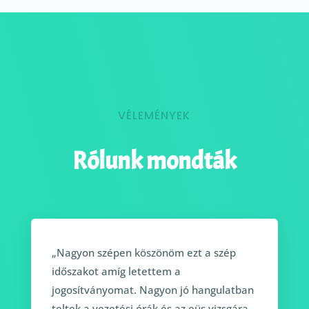
VÉLEMÉNYEK
Rólunk mondták
„Nagyon szépen köszönöm ezt a szép
időszakot amíg letettem a
jogosítványomat. Nagyon jó hangulatban
teltek a vezetési órák és az eüs vizsgára