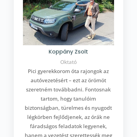
Koppány Zsolt
Oktató
Pici gyerekkorom óta rajongok az
autóvezetésért – ezt az örömöt
szeretném továbbadni. Fontosnak
tartom, hogy tanulóim
biztonságban, türelmes és nyugodt
légkörben fejlődjenek, az órák ne
fáradságos feladatok legyenek,
hanem a vezetést szerettessék meg