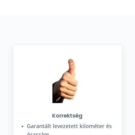
Korrektség
Garantált levezetett kilométer és
óraszám.