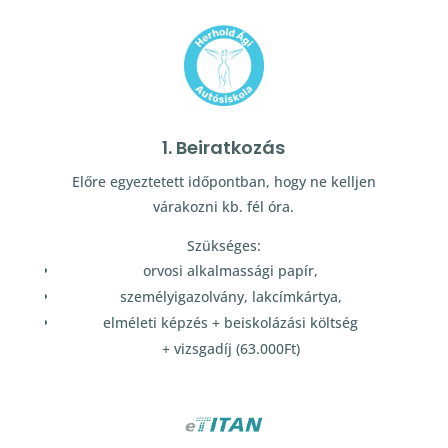
1. Beiratkozás
Előre egyeztetett időpontban, hogy ne kelljen
várakozni kb. fél óra.
Szükséges:
orvosi alkalmassági papír,
személyigazolvány, lakcímkártya,
elméleti képzés + beiskolázási költség
+ vizsgadíj (63.000Ft)