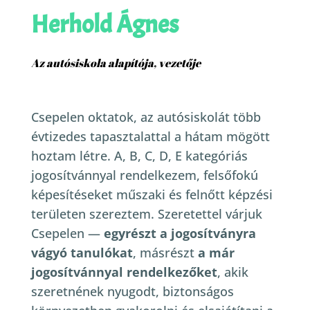
Herhold Ágnes
Az autósiskola alapítója, vezetője
Csepelen oktatok, az autósiskolát több
évtizedes tapasztalattal a hátam mögött
hoztam létre. A, B, C, D, E kategóriás
jogosítvánnyal rendelkezem, felsőfokú
képesítéseket műszaki és felnőtt képzési
területen szereztem.
Szeretettel várjuk
Csepelen —
egyrészt a jogosítványra
vágyó tanulókat
, másrészt
a már
jogosítvánnyal rendelkezőket
, akik
szeretnének nyugodt, biztonságos