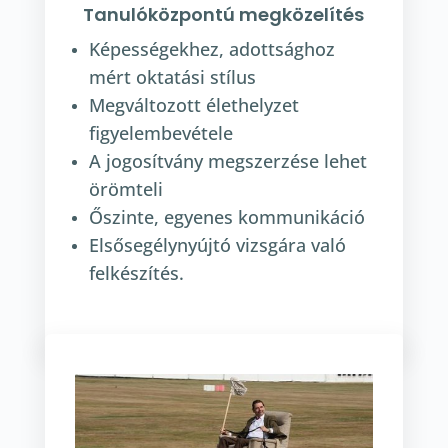
Tanulóközpontú megközelítés
Képességekhez, adottsághoz
mért oktatási stílus
Megváltozott élethelyzet
figyelembevétele
A jogosítvány megszerzése lehet
örömteli
Őszinte, egyenes kommunikáció
Elsősegélynyújtó vizsgára való
felkészítés.