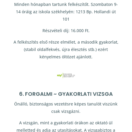
Minden hónapban tartunk felkészítőt. Szombaton 9-
14 óráig az iskola székhelyén: 1213 Bp. Hollandi út
101
Részvételi díj: 16.000 Ft.
A felkészítés első része elmélet, a második gyakorlat,
(stabil oldalfekvés, újra élesztés stb.) ezért
kényelmes öltözet ajánlott.
6. FORGALMI ~ GYAKORLATI VIZSGA
Önálló, biztonságos vezetésre képes tanulót viszünk
csak vizsgázni.
A vizsgán, mint a gyakorlati órákon az oktató ül
melletted és adja az utasításokat. A vizsgabiztos a