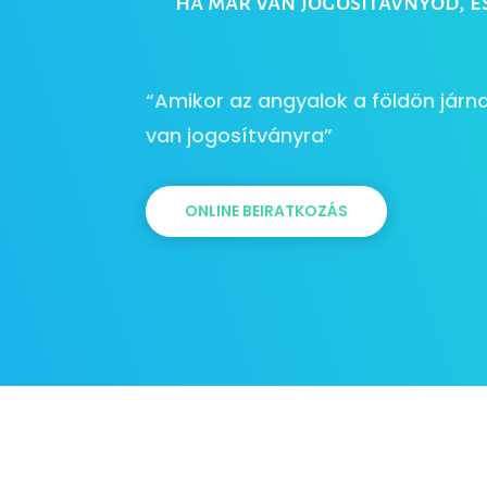
ha már van jogosítávnyod, é
“Amikor az angyalok a földön járna
van jogosítványra”
ONLINE BEIRATKOZÁS