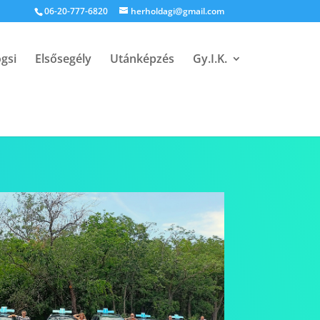
06-20-777-6820
herholdagi@gmail.com
ogsi
Elsősegély
Utánképzés
Gy.I.K.