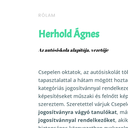
RÓLAM
Herhold Ágnes
Az autósiskola alapítója, vezetője
Csepelen oktatok, az autósiskolát tö
tapasztalattal a hátam mögött hoztam 
kategóriás jogosítvánnyal rendelkez
képesítéseket műszaki és felnőtt kép
szereztem.
Szeretettel várjuk Csep
jogosítványra vágyó tanulókat
, má
jogosítvánnyal rendelkezőket
, aki