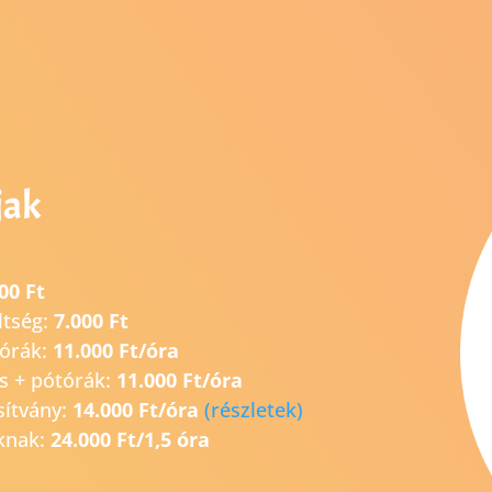
jak
00 Ft
ltség:
7.000 Ft
tórák:
11.000 Ft/óra
s + pótórák:
11.000 Ft/óra
sítvány:
14.0
00 Ft/óra
(részletek)
knak:
24.000 Ft/1,5 óra