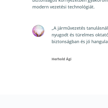
biztonságos környezetben gyakorolni 
modern vezetési technológiát.
„A járművezetés tanulásnál
nyugodt és türelmes oktató
biztonságban és jó hangula
Herhold Ági