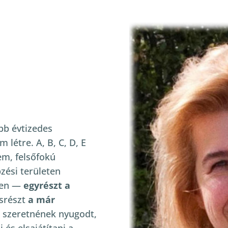
bb évtizedes
létre. A, B, C, D, E
em, felsőfokú
zési területen
elen —
egyrészt a
srészt
a már
k szeretnének nyugodt,