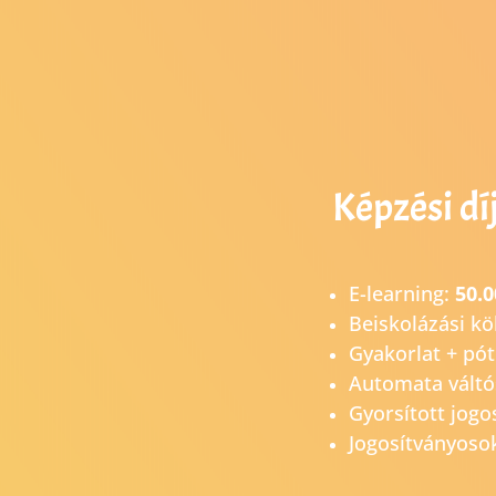
Képzési dí
E-learning:
50.0
Beiskolázási kö
Gyakorlat + pó
Automata váltó
Gyorsított jogo
Jogosítványoso