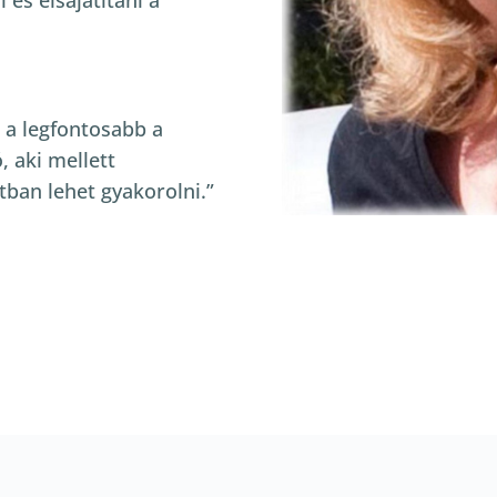
és elsajátítani a
 a legfontosabb a
, aki mellett
tban lehet gyakorolni.”