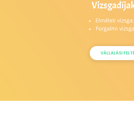
Vizsgadíja
Elméleti vizsga
Forgalmi vizsg
VÁLLALÁSI FELT