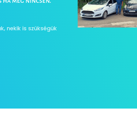
s ha még nincsen.
k, nekik is szükségük