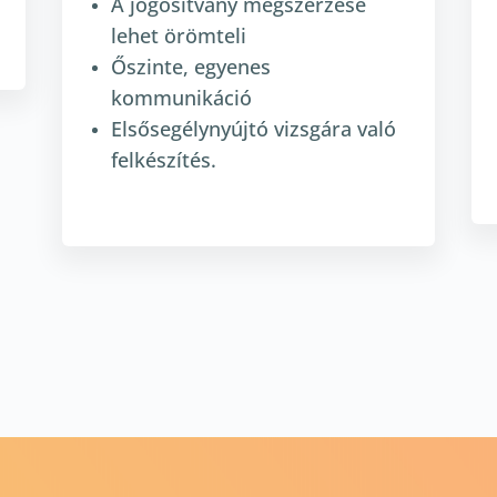
A jogosítvány megszerzése
lehet örömteli
Őszinte, egyenes
kommunikáció
Elsősegélynyújtó vizsgára való
felkészítés.