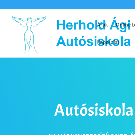
Árak
Online b
Kapcsolat
Autósiskola