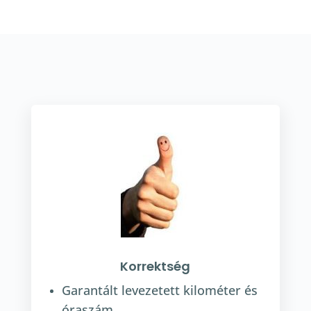
Korrektség
Garantált levezetett kilométer és
óraszám.