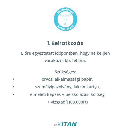
1. Beiratkozás
Előre egyeztetett időpontban, hogy ne kelljen
várakozni kb. fél óra.
Szükséges:
orvosi alkalmassági papír,
személyigazolvány, lakcímkártya,
elméleti képzés + beiskolázási költség
+ vizsgadíj (63.000Ft)