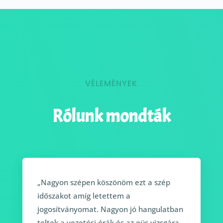
VÉLEMÉNYEK
Rólunk mondták
„Nagyon szépen köszönöm ezt a szép
időszakot amíg letettem a
jogosítványomat. Nagyon jó hangulatban
teltek a vezetési órák és az eüs vizsgára