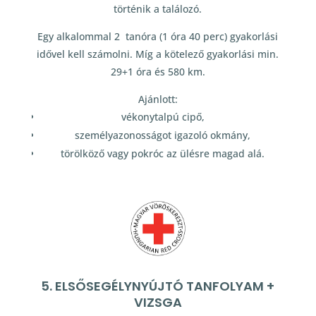
történik a találozó.
Egy alkalommal 2 tanóra (1 óra 40 perc) gyakorlási
idővel kell számolni. Míg a kötelező gyakorlási min.
29+1 óra és 580 km.
Ajánlott:
vékonytalpú cipő,
személyazonosságot igazoló okmány,
törölköző vagy pokróc az ülésre magad alá.
5. ELSŐSEGÉLYNYÚJTÓ TANFOLYAM +
VIZSGA