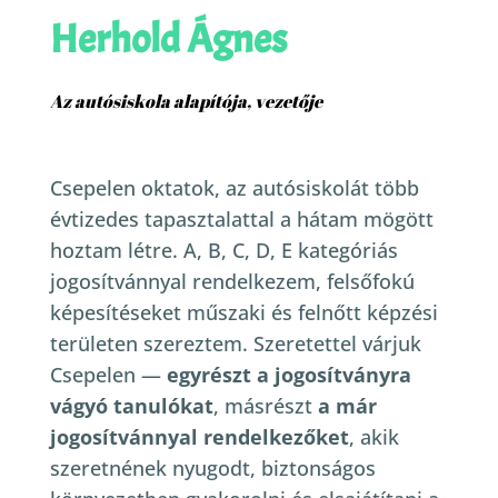
Herhold Ágnes
Az autósiskola alapítója, vezetője
Csepelen oktatok, az autósiskolát több
évtizedes tapasztalattal a hátam mögött
hoztam létre. A, B, C, D, E kategóriás
jogosítvánnyal rendelkezem, felsőfokú
képesítéseket műszaki és felnőtt képzési
területen szereztem.
Szeretettel várjuk
Csepelen —
egyrészt a jogosítványra
vágyó tanulókat
, másrészt
a már
jogosítvánnyal rendelkezőket
, akik
szeretnének nyugodt, biztonságos