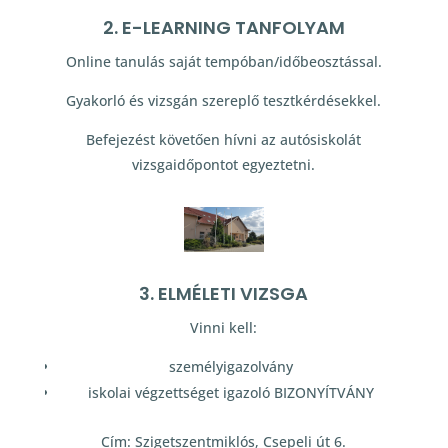
2. E-LEARNING TANFOLYAM
Online tanulás saját tempóban/időbeosztással.
Gyakorló és vizsgán szereplő tesztkérdésekkel.
Befejezést követően hívni az autósiskolát
vizsgaidőpontot egyeztetni.
3. ELMÉLETI VIZSGA
Vinni kell:
személyigazolvány
iskolai végzettséget igazoló BIZONYÍTVÁNY
Cím: Szigetszentmiklós, Csepeli út 6.