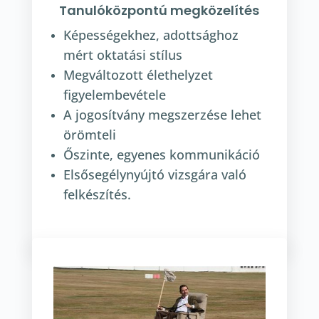
Tanulóközpontú megközelítés
Képességekhez, adottsághoz
mért oktatási stílus
Megváltozott élethelyzet
figyelembevétele
A jogosítvány megszerzése lehet
örömteli
Őszinte, egyenes kommunikáció
Elsősegélynyújtó vizsgára való
felkészítés.