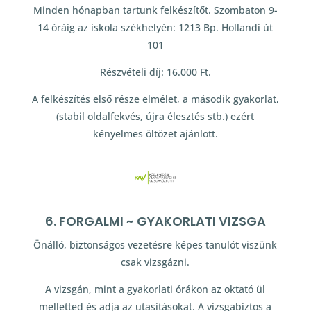
Minden hónapban tartunk felkészítőt. Szombaton 9-
14 óráig az iskola székhelyén: 1213 Bp. Hollandi út
101
Részvételi díj: 16.000 Ft.
A felkészítés első része elmélet, a második gyakorlat,
(stabil oldalfekvés, újra élesztés stb.) ezért
kényelmes öltözet ajánlott.
6. FORGALMI ~ GYAKORLATI VIZSGA
Önálló, biztonságos vezetésre képes tanulót viszünk
csak vizsgázni.
A vizsgán, mint a gyakorlati órákon az oktató ül
melletted és adja az utasításokat. A vizsgabiztos a