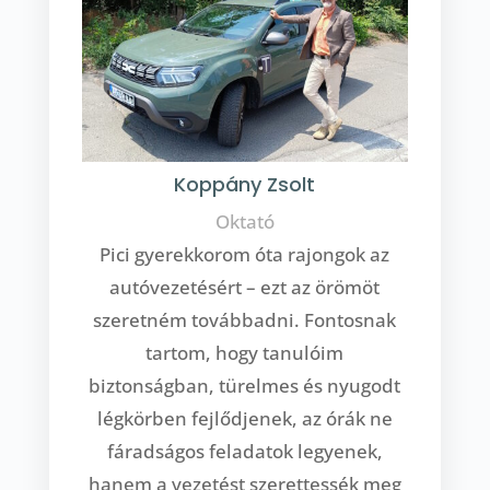
Koppány Zsolt
Oktató
Pici gyerekkorom óta rajongok az
autóvezetésért – ezt az örömöt
szeretném továbbadni. Fontosnak
tartom, hogy tanulóim
biztonságban, türelmes és nyugodt
légkörben fejlődjenek, az órák ne
fáradságos feladatok legyenek,
hanem a vezetést szerettessék meg