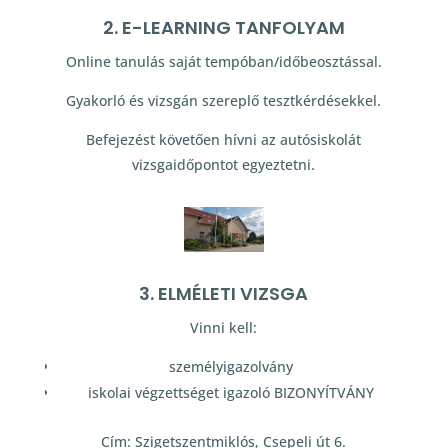
2. E-LEARNING TANFOLYAM
Online tanulás saját tempóban/időbeosztással.
Gyakorló és vizsgán szereplő tesztkérdésekkel.
Befejezést követően hívni az autósiskolát
vizsgaidőpontot egyeztetni.
3. ELMÉLETI VIZSGA
Vinni kell:
személyigazolvány
iskolai végzettséget igazoló BIZONYÍTVÁNY
Cím: Szigetszentmiklós, Csepeli út 6.