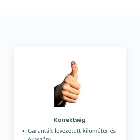
Korrektség
Garantált levezetett kilométer és
óraszám.