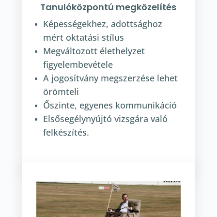
Tanulóközpontú megközelítés
Képességekhez, adottsághoz
mért oktatási stílus
Megváltozott élethelyzet
figyelembevétele
A jogosítvány megszerzése lehet
örömteli
Őszinte, egyenes kommunikáció
Elsősegélynyújtó vizsgára való
felkészítés.