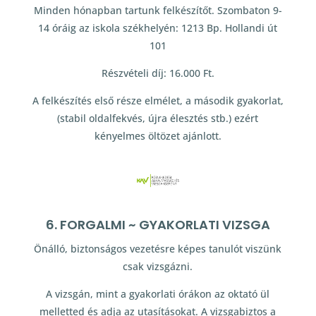
Minden hónapban tartunk felkészítőt. Szombaton 9-
14 óráig az iskola székhelyén: 1213 Bp. Hollandi út
101
Részvételi díj: 16.000 Ft.
A felkészítés első része elmélet, a második gyakorlat,
(stabil oldalfekvés, újra élesztés stb.) ezért
kényelmes öltözet ajánlott.
6. FORGALMI ~ GYAKORLATI VIZSGA
Önálló, biztonságos vezetésre képes tanulót viszünk
csak vizsgázni.
A vizsgán, mint a gyakorlati órákon az oktató ül
melletted és adja az utasításokat. A vizsgabiztos a