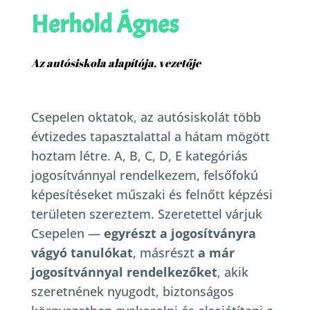
Herhold Ágnes
Az autósiskola alapítója, vezetője
Csepelen oktatok, az autósiskolát több
évtizedes tapasztalattal a hátam mögött
hoztam létre. A, B, C, D, E kategóriás
jogosítvánnyal rendelkezem, felsőfokú
képesítéseket műszaki és felnőtt képzési
területen szereztem.
Szeretettel várjuk
Csepelen —
egyrészt a jogosítványra
vágyó tanulókat
, másrészt
a már
jogosítvánnyal rendelkezőket
, akik
szeretnének nyugodt, biztonságos