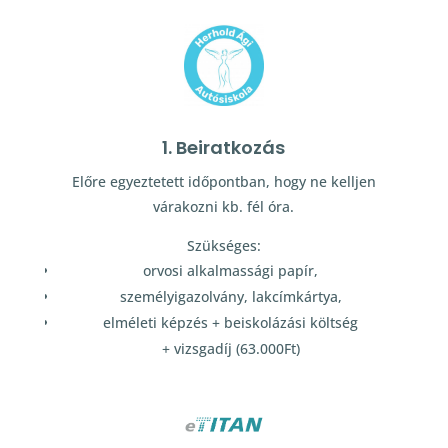
1. Beiratkozás
Előre egyeztetett időpontban, hogy ne kelljen
várakozni kb. fél óra.
Szükséges:
orvosi alkalmassági papír,
személyigazolvány, lakcímkártya,
elméleti képzés + beiskolázási költség
+ vizsgadíj (63.000Ft)