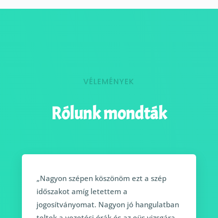
VÉLEMÉNYEK
Rólunk mondták
„Nagyon szépen köszönöm ezt a szép
időszakot amíg letettem a
jogosítványomat. Nagyon jó hangulatban
teltek a vezetési órák és az eüs vizsgára