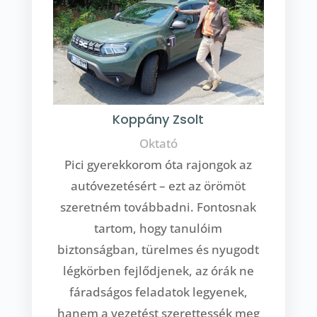
Koppány Zsolt
Oktató
Pici gyerekkorom óta rajongok az
autóvezetésért – ezt az örömöt
szeretném továbbadni. Fontosnak
tartom, hogy tanulóim
biztonságban, türelmes és nyugodt
légkörben fejlődjenek, az órák ne
fáradságos feladatok legyenek,
hanem a vezetést szerettessék meg