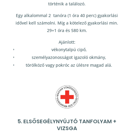
történik a találozó.
Egy alkalommal 2 tanóra (1 óra 40 perc) gyakorlási
idővel kell számolni. Míg a kötelező gyakorlási min.
29+1 óra és 580 km.
Ajánlott:
vékonytalpú cipő,
személyazonosságot igazoló okmány,
törölköző vagy pokróc az ülésre magad alá.
5. ELSŐSEGÉLYNYÚJTÓ TANFOLYAM +
VIZSGA