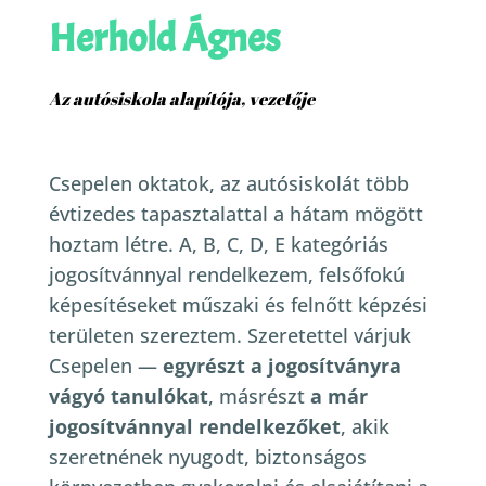
Herhold Ágnes
Az autósiskola alapítója, vezetője
Csepelen oktatok, az autósiskolát több
évtizedes tapasztalattal a hátam mögött
hoztam létre. A, B, C, D, E kategóriás
jogosítvánnyal rendelkezem, felsőfokú
képesítéseket műszaki és felnőtt képzési
területen szereztem.
Szeretettel várjuk
Csepelen —
egyrészt a jogosítványra
vágyó tanulókat
, másrészt
a már
jogosítvánnyal rendelkezőket
, akik
szeretnének nyugodt, biztonságos