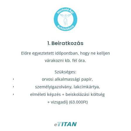
1. Beiratkozás
Előre egyeztetett időpontban, hogy ne kelljen
várakozni kb. fél óra.
Szükséges:
orvosi alkalmassági papír,
személyigazolvány, lakcímkártya,
elméleti képzés + beiskolázási költség
+ vizsgadíj (63.000Ft)