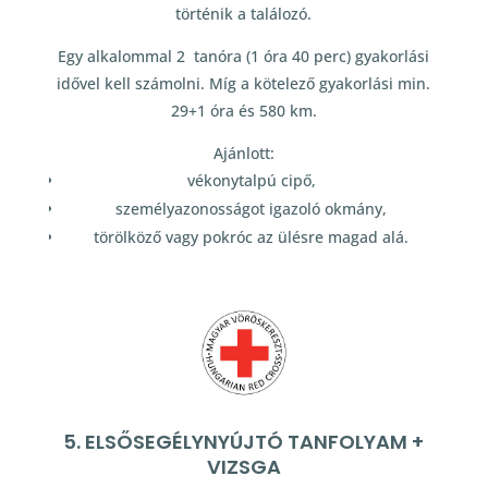
történik a találozó.
Egy alkalommal 2 tanóra (1 óra 40 perc) gyakorlási
idővel kell számolni. Míg a kötelező gyakorlási min.
29+1 óra és 580 km.
Ajánlott:
vékonytalpú cipő,
személyazonosságot igazoló okmány,
törölköző vagy pokróc az ülésre magad alá.
5. ELSŐSEGÉLYNYÚJTÓ TANFOLYAM +
VIZSGA