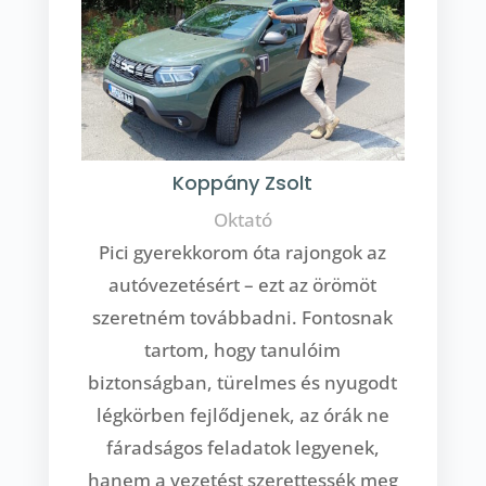
Koppány Zsolt
Oktató
Pici gyerekkorom óta rajongok az
autóvezetésért – ezt az örömöt
szeretném továbbadni. Fontosnak
tartom, hogy tanulóim
biztonságban, türelmes és nyugodt
légkörben fejlődjenek, az órák ne
fáradságos feladatok legyenek,
hanem a vezetést szerettessék meg