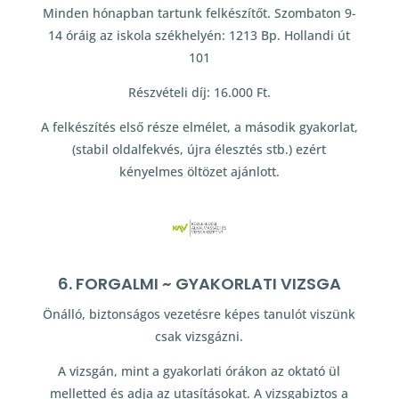
Minden hónapban tartunk felkészítőt. Szombaton 9-
14 óráig az iskola székhelyén: 1213 Bp. Hollandi út
101
Részvételi díj: 16.000 Ft.
A felkészítés első része elmélet, a második gyakorlat,
(stabil oldalfekvés, újra élesztés stb.) ezért
kényelmes öltözet ajánlott.
6. FORGALMI ~ GYAKORLATI VIZSGA
Önálló, biztonságos vezetésre képes tanulót viszünk
csak vizsgázni.
A vizsgán, mint a gyakorlati órákon az oktató ül
melletted és adja az utasításokat. A vizsgabiztos a