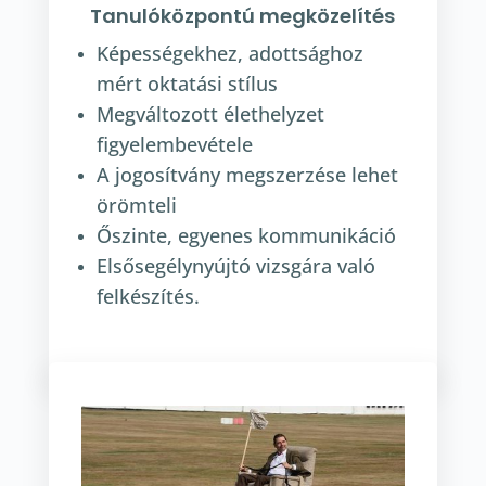
Tanulóközpontú megközelítés
Képességekhez, adottsághoz
mért oktatási stílus
Megváltozott élethelyzet
figyelembevétele
A jogosítvány megszerzése lehet
örömteli
Őszinte, egyenes kommunikáció
Elsősegélynyújtó vizsgára való
felkészítés.