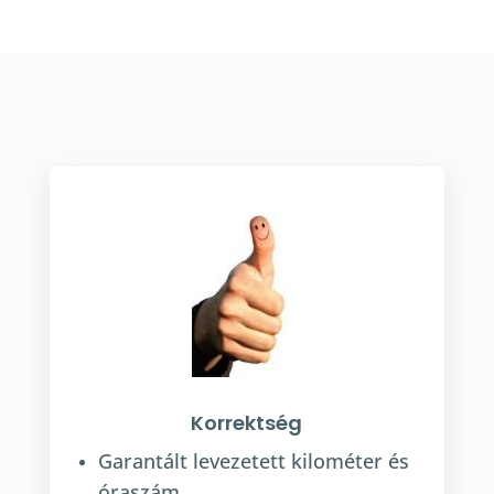
Korrektség
Garantált levezetett kilométer és
óraszám.