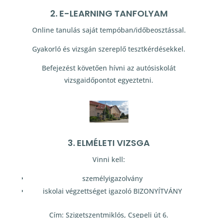
2. E-LEARNING TANFOLYAM
Online tanulás saját tempóban/időbeosztással.
Gyakorló és vizsgán szereplő tesztkérdésekkel.
Befejezést követően hívni az autósiskolát
vizsgaidőpontot egyeztetni.
3. ELMÉLETI VIZSGA
Vinni kell:
személyigazolvány
iskolai végzettséget igazoló BIZONYÍTVÁNY
Cím: Szigetszentmiklós, Csepeli út 6.