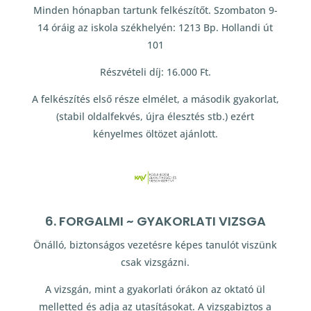
Minden hónapban tartunk felkészítőt. Szombaton 9-
14 óráig az iskola székhelyén: 1213 Bp. Hollandi út
101
Részvételi díj: 16.000 Ft.
A felkészítés első része elmélet, a második gyakorlat,
(stabil oldalfekvés, újra élesztés stb.) ezért
kényelmes öltözet ajánlott.
6. FORGALMI ~ GYAKORLATI VIZSGA
Önálló, biztonságos vezetésre képes tanulót viszünk
csak vizsgázni.
A vizsgán, mint a gyakorlati órákon az oktató ül
melletted és adja az utasításokat. A vizsgabiztos a