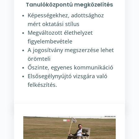
Tanulóközpontú megközelítés
Képességekhez, adottsághoz
mért oktatási stílus
Megváltozott élethelyzet
figyelembevétele
A jogosítvány megszerzése lehet
örömteli
Őszinte, egyenes kommunikáció
Elsősegélynyújtó vizsgára való
felkészítés.