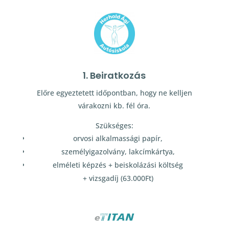
1. Beiratkozás
Előre egyeztetett időpontban, hogy ne kelljen
várakozni kb. fél óra.
Szükséges:
orvosi alkalmassági papír,
személyigazolvány, lakcímkártya,
elméleti képzés + beiskolázási költség
+ vizsgadíj (63.000Ft)