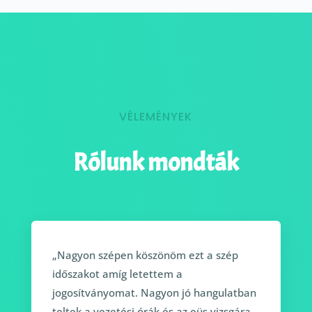
VÉLEMÉNYEK
Rólunk mondták
„Nagyon szépen köszönöm ezt a szép
időszakot amíg letettem a
jogosítványomat. Nagyon jó hangulatban
teltek a vezetési órák és az eüs vizsgára