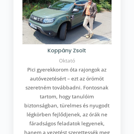
Koppány Zsolt
Oktató
Pici gyerekkorom óta rajongok az
autóvezetésért – ezt az örömöt
szeretném továbbadni. Fontosnak
tartom, hogy tanulóim
biztonságban, türelmes és nyugodt
légkörben fejlődjenek, az órák ne
fáradságos feladatok legyenek,
hanem a vezetést szerettessék meg