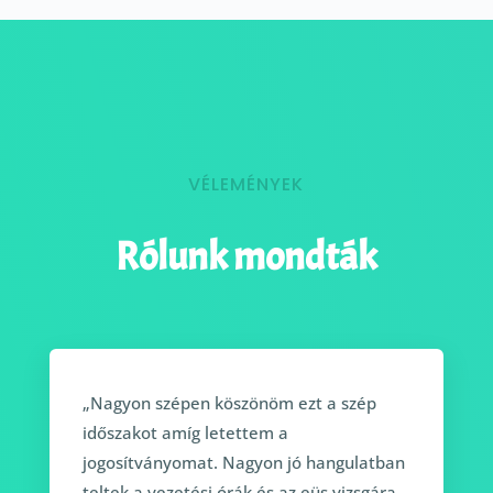
VÉLEMÉNYEK
Rólunk mondták
„Nagyon szépen köszönöm ezt a szép
időszakot amíg letettem a
jogosítványomat. Nagyon jó hangulatban
teltek a vezetési órák és az eüs vizsgára