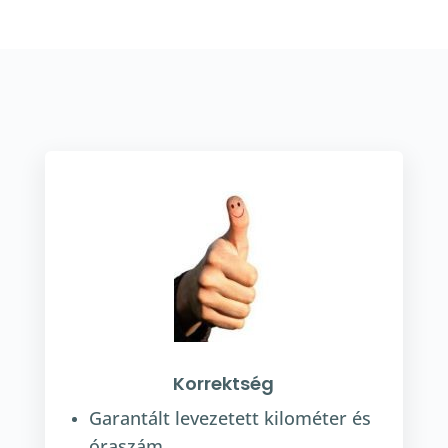
Korrektség
Garantált levezetett kilométer és
óraszám.