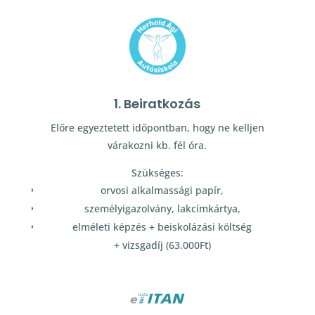
1. Beiratkozás
Előre egyeztetett időpontban, hogy ne kelljen
várakozni kb. fél óra.
Szükséges:
orvosi alkalmassági papír,
személyigazolvány, lakcímkártya,
elméleti képzés + beiskolázási költség
+ vizsgadíj (63.000Ft)