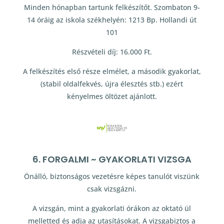
Minden hónapban tartunk felkészítőt. Szombaton 9-
14 óráig az iskola székhelyén: 1213 Bp. Hollandi út
101
Részvételi díj: 16.000 Ft.
A felkészítés első része elmélet, a második gyakorlat,
(stabil oldalfekvés, újra élesztés stb.) ezért
kényelmes öltözet ajánlott.
6. FORGALMI ~ GYAKORLATI VIZSGA
Önálló, biztonságos vezetésre képes tanulót viszünk
csak vizsgázni.
A vizsgán, mint a gyakorlati órákon az oktató ül
melletted és adja az utasításokat. A vizsgabiztos a