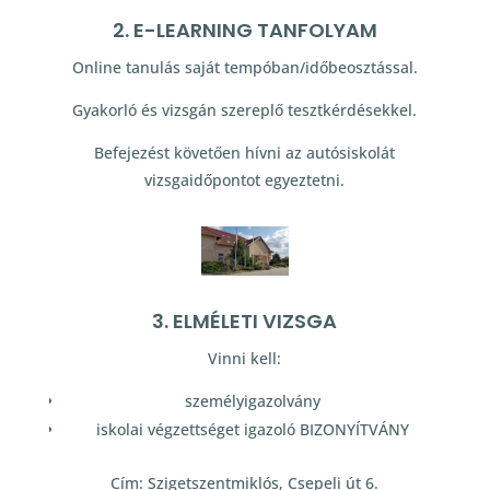
2. E-LEARNING TANFOLYAM
Online tanulás saját tempóban/időbeosztással.
Gyakorló és vizsgán szereplő tesztkérdésekkel.
Befejezést követően hívni az autósiskolát
vizsgaidőpontot egyeztetni.
3. ELMÉLETI VIZSGA
Vinni kell:
személyigazolvány
iskolai végzettséget igazoló BIZONYÍTVÁNY
Cím: Szigetszentmiklós, Csepeli út 6.