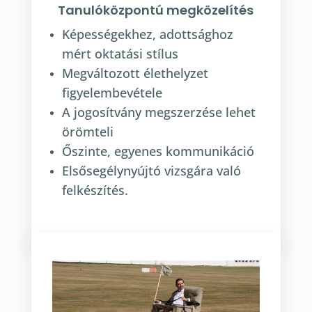
Tanulóközpontú megközelítés
Képességekhez, adottsághoz
mért oktatási stílus
Megváltozott élethelyzet
figyelembevétele
A jogosítvány megszerzése lehet
örömteli
Őszinte, egyenes kommunikáció
Elsősegélynyújtó vizsgára való
felkészítés.