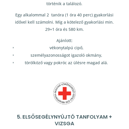
történik a találozó.
Egy alkalommal 2 tanóra (1 óra 40 perc) gyakorlási
idővel kell számolni. Míg a kötelező gyakorlási min.
29+1 óra és 580 km.
Ajánlott:
vékonytalpú cipő,
személyazonosságot igazoló okmány,
törölköző vagy pokróc az ülésre magad alá.
5. ELSŐSEGÉLYNYÚJTÓ TANFOLYAM +
VIZSGA