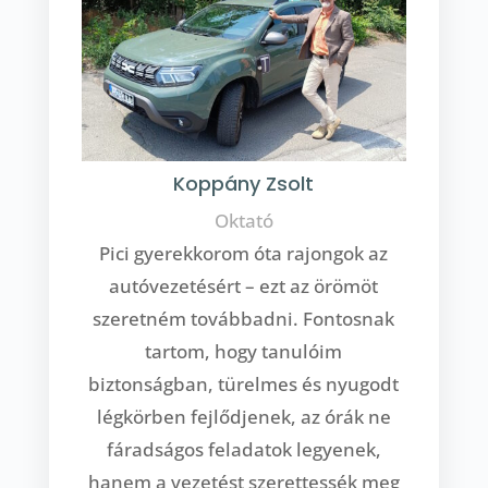
Koppány Zsolt
Oktató
Pici gyerekkorom óta rajongok az
autóvezetésért – ezt az örömöt
szeretném továbbadni. Fontosnak
tartom, hogy tanulóim
biztonságban, türelmes és nyugodt
légkörben fejlődjenek, az órák ne
fáradságos feladatok legyenek,
hanem a vezetést szerettessék meg