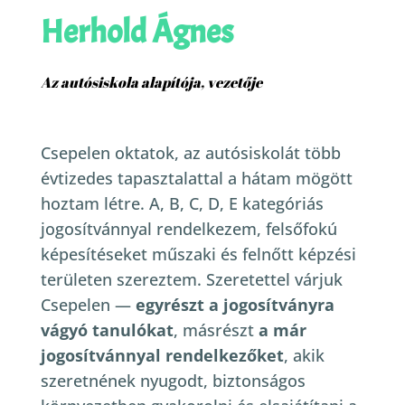
Herhold Ágnes
Az autósiskola alapítója, vezetője
Csepelen oktatok, az autósiskolát több
évtizedes tapasztalattal a hátam mögött
hoztam létre. A, B, C, D, E kategóriás
jogosítvánnyal rendelkezem, felsőfokú
képesítéseket műszaki és felnőtt képzési
területen szereztem.
Szeretettel várjuk
Csepelen —
egyrészt a jogosítványra
vágyó tanulókat
, másrészt
a már
jogosítvánnyal rendelkezőket
, akik
szeretnének nyugodt, biztonságos