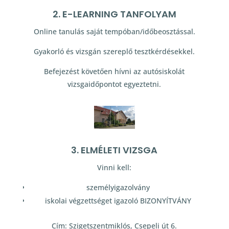
2. E-LEARNING TANFOLYAM
Online tanulás saját tempóban/időbeosztással.
Gyakorló és vizsgán szereplő tesztkérdésekkel.
Befejezést követően hívni az autósiskolát
vizsgaidőpontot egyeztetni.
3. ELMÉLETI VIZSGA
Vinni kell:
személyigazolvány
iskolai végzettséget igazoló BIZONYÍTVÁNY
Cím: Szigetszentmiklós, Csepeli út 6.