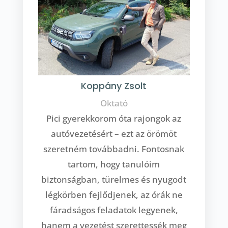
Koppány Zsolt
Oktató
Pici gyerekkorom óta rajongok az
autóvezetésért – ezt az örömöt
szeretném továbbadni. Fontosnak
tartom, hogy tanulóim
biztonságban, türelmes és nyugodt
légkörben fejlődjenek, az órák ne
fáradságos feladatok legyenek,
hanem a vezetést szerettessék meg