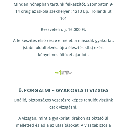
Minden hónapban tartunk felkészítőt. Szombaton 9-
14 óráig az iskola székhelyén: 1213 Bp. Hollandi út
101
Részvételi díj: 16.000 Ft.
A felkészítés első része elmélet, a második gyakorlat,
(stabil oldalfekvés, újra élesztés stb.) ezért
kényelmes öltözet ajánlott.
6. FORGALMI ~ GYAKORLATI VIZSGA
Önálló, biztonságos vezetésre képes tanulót viszünk
csak vizsgázni.
A vizsgán, mint a gyakorlati órákon az oktató ül
melletted és adja az utasításokat. A vizsgabiztos a