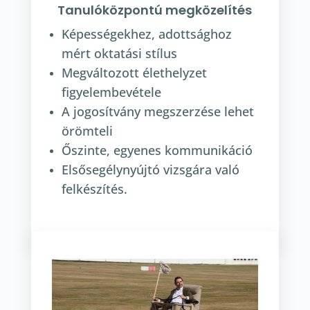
Tanulóközpontú megközelítés
Képességekhez, adottsághoz
mért oktatási stílus
Megváltozott élethelyzet
figyelembevétele
A jogosítvány megszerzése lehet
örömteli
Őszinte, egyenes kommunikáció
Elsősegélynyújtó vizsgára való
felkészítés.