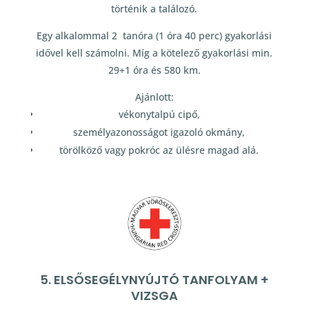
történik a találozó.
Egy alkalommal 2 tanóra (1 óra 40 perc) gyakorlási
idővel kell számolni. Míg a kötelező gyakorlási min.
29+1 óra és 580 km.
Ajánlott:
vékonytalpú cipő,
személyazonosságot igazoló okmány,
törölköző vagy pokróc az ülésre magad alá.
5. ELSŐSEGÉLYNYÚJTÓ TANFOLYAM +
VIZSGA