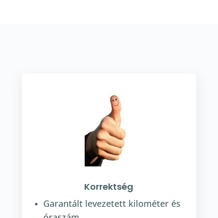
Korrektség
Garantált levezetett kilométer és
óraszám.