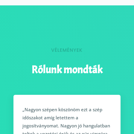
VÉLEMÉNYEK
Rólunk mondták
„Nagyon szépen köszönöm ezt a szép
időszakot amíg letettem a
jogosítványomat. Nagyon jó hangulatban
teltek a vezetési órák és az eüs vizsgára