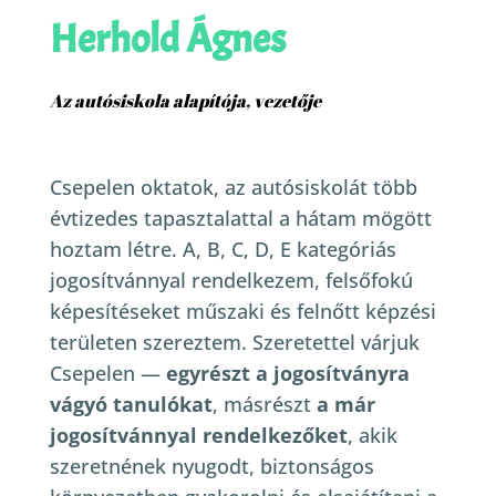
Herhold Ágnes
Az autósiskola alapítója, vezetője
Csepelen oktatok, az autósiskolát több
évtizedes tapasztalattal a hátam mögött
hoztam létre. A, B, C, D, E kategóriás
jogosítvánnyal rendelkezem, felsőfokú
képesítéseket műszaki és felnőtt képzési
területen szereztem.
Szeretettel várjuk
Csepelen —
egyrészt a jogosítványra
vágyó tanulókat
, másrészt
a már
jogosítvánnyal rendelkezőket
, akik
szeretnének nyugodt, biztonságos