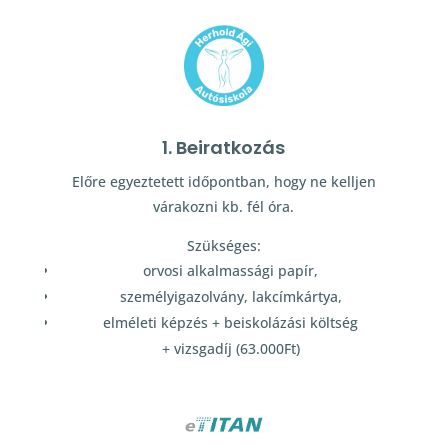
1. Beiratkozás
Előre egyeztetett időpontban, hogy ne kelljen
várakozni kb. fél óra.
Szükséges:
orvosi alkalmassági papír,
személyigazolvány, lakcímkártya,
elméleti képzés + beiskolázási költség
+ vizsgadíj (63.000Ft)