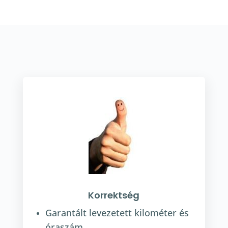
Korrektség
Garantált levezetett kilométer és
óraszám.