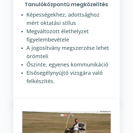
Tanulóközpontú megközelítés
Képességekhez, adottsághoz
mért oktatási stílus
Megváltozott élethelyzet
figyelembevétele
A jogosítvány megszerzése lehet
örömteli
Őszinte, egyenes kommunikáció
Elsősegélynyújtó vizsgára való
felkészítés.