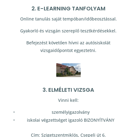
2. E-LEARNING TANFOLYAM
Online tanulás saját tempóban/időbeosztással.
Gyakorló és vizsgán szereplő tesztkérdésekkel.
Befejezést követően hívni az autósiskolát
vizsgaidőpontot egyeztetni.
3. ELMÉLETI VIZSGA
Vinni kell:
személyigazolvány
iskolai végzettséget igazoló BIZONYÍTVÁNY
Cím: Szigetszentmiklós, Csepeli út 6.