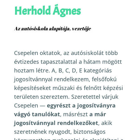
Herhold Ágnes
Az autósiskola alapítója, vezetője
Csepelen oktatok, az autósiskolát több
évtizedes tapasztalattal a hátam mögött
hoztam létre. A, B, C, D, E kategóriás
jogosítvánnyal rendelkezem, felsőfokú
képesítéseket műszaki és felnőtt képzési
területen szereztem.
Szeretettel várjuk
Csepelen —
egyrészt a jogosítványra
vágyó tanulókat
, másrészt
a már
jogosítvánnyal rendelkezőket
, akik
szeretnének nyugodt, biztonságos