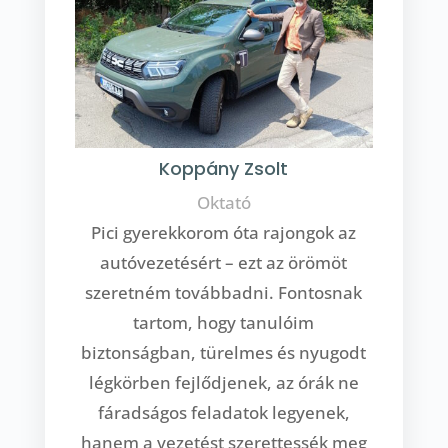
Koppány Zsolt
Oktató
Pici gyerekkorom óta rajongok az
autóvezetésért – ezt az örömöt
szeretném továbbadni. Fontosnak
tartom, hogy tanulóim
biztonságban, türelmes és nyugodt
légkörben fejlődjenek, az órák ne
fáradságos feladatok legyenek,
hanem a vezetést szerettessék meg