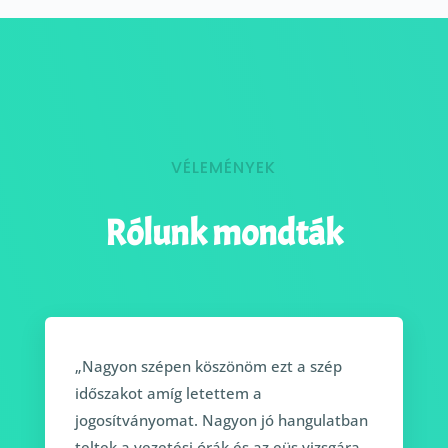
VÉLEMÉNYEK
Rólunk mondták
„Nagyon szépen köszönöm ezt a szép
időszakot amíg letettem a
jogosítványomat. Nagyon jó hangulatban
teltek a vezetési órák és az eüs vizsgára