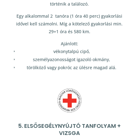
történik a találozó.
Egy alkalommal 2 tanóra (1 óra 40 perc) gyakorlási
idővel kell számolni. Míg a kötelező gyakorlási min.
29+1 óra és 580 km.
Ajánlott:
vékonytalpú cipő,
személyazonosságot igazoló okmány,
törölköző vagy pokróc az ülésre magad alá.
5. ELSŐSEGÉLYNYÚJTÓ TANFOLYAM +
VIZSGA