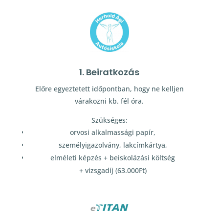
1. Beiratkozás
Előre egyeztetett időpontban, hogy ne kelljen
várakozni kb. fél óra.
Szükséges:
orvosi alkalmassági papír,
személyigazolvány, lakcímkártya,
elméleti képzés + beiskolázási költség
+ vizsgadíj (63.000Ft)