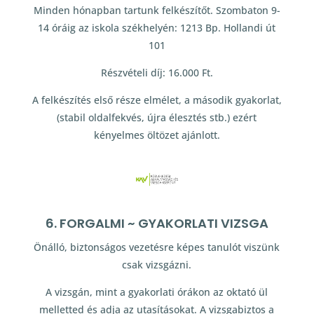
Minden hónapban tartunk felkészítőt. Szombaton 9-
14 óráig az iskola székhelyén: 1213 Bp. Hollandi út
101
Részvételi díj: 16.000 Ft.
A felkészítés első része elmélet, a második gyakorlat,
(stabil oldalfekvés, újra élesztés stb.) ezért
kényelmes öltözet ajánlott.
6. FORGALMI ~ GYAKORLATI VIZSGA
Önálló, biztonságos vezetésre képes tanulót viszünk
csak vizsgázni.
A vizsgán, mint a gyakorlati órákon az oktató ül
melletted és adja az utasításokat. A vizsgabiztos a