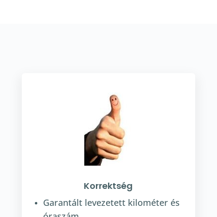
Korrektség
Garantált levezetett kilométer és
óraszám.