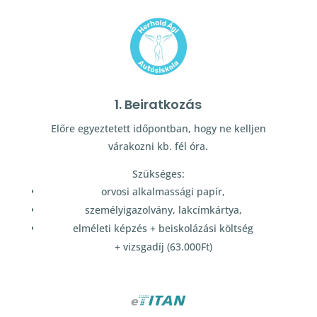
1. Beiratkozás
Előre egyeztetett időpontban, hogy ne kelljen
várakozni kb. fél óra.
Szükséges:
orvosi alkalmassági papír,
személyigazolvány, lakcímkártya,
elméleti képzés + beiskolázási költség
+ vizsgadíj (63.000Ft)