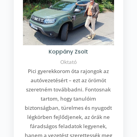
Koppány Zsolt
Oktató
Pici gyerekkorom óta rajongok az
autóvezetésért – ezt az örömöt
szeretném továbbadni. Fontosnak
tartom, hogy tanulóim
biztonságban, türelmes és nyugodt
légkörben fejlődjenek, az órák ne
fáradságos feladatok legyenek,
hanem a vezetést szerettessék meg