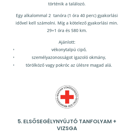
történik a találozó.
Egy alkalommal 2 tanóra (1 óra 40 perc) gyakorlási
idővel kell számolni. Míg a kötelező gyakorlási min.
29+1 óra és 580 km.
Ajánlott:
vékonytalpú cipő,
személyazonosságot igazoló okmány,
törölköző vagy pokróc az ülésre magad alá.
5. ELSŐSEGÉLYNYÚJTÓ TANFOLYAM +
VIZSGA