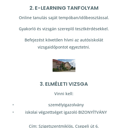
2. E-LEARNING TANFOLYAM
Online tanulás saját tempóban/időbeosztással.
Gyakorló és vizsgán szereplő tesztkérdésekkel.
Befejezést követően hívni az autósiskolát
vizsgaidőpontot egyeztetni.
3. ELMÉLETI VIZSGA
Vinni kell:
személyigazolvány
iskolai végzettséget igazoló BIZONYÍTVÁNY
Cím: Szigetszentmiklós, Csepeli út 6.