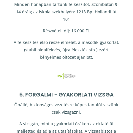
Minden hónapban tartunk felkészítőt. Szombaton 9-
14 óráig az iskola székhelyén: 1213 Bp. Hollandi út
101
Részvételi díj: 16.000 Ft.
A felkészítés első része elmélet, a második gyakorlat,
(stabil oldalfekvés, újra élesztés stb.) ezért
kényelmes öltözet ajánlott.
6. FORGALMI ~ GYAKORLATI VIZSGA
Önálló, biztonságos vezetésre képes tanulót viszünk
csak vizsgázni.
A vizsgán, mint a gyakorlati órákon az oktató ül
melletted és adja az utasításokat. A vizsgabiztos a