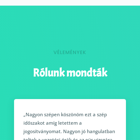
VÉLEMÉNYEK
Rólunk mondták
„Nagyon szépen köszönöm ezt a szép
időszakot amíg letettem a
jogosítványomat. Nagyon jó hangulatban
teltek a vezetési órák és az eüs vizsgára