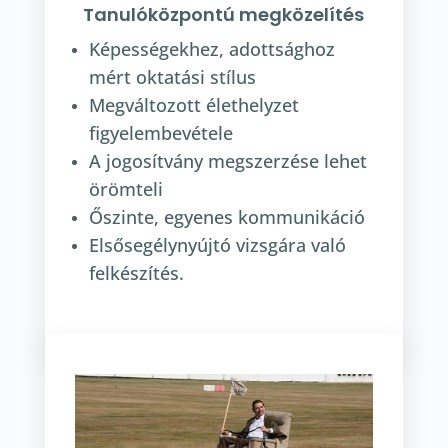
Tanulóközpontú megközelítés
Képességekhez, adottsághoz
mért oktatási stílus
Megváltozott élethelyzet
figyelembevétele
A jogosítvány megszerzése lehet
örömteli
Őszinte, egyenes kommunikáció
Elsősegélynyújtó vizsgára való
felkészítés.