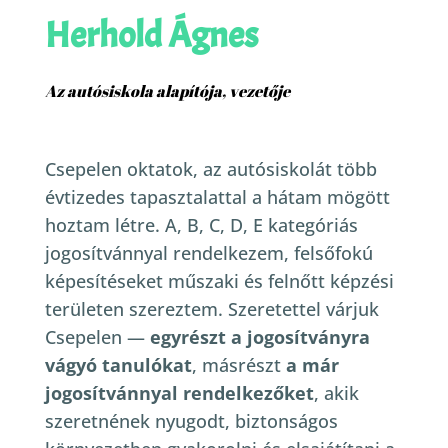
Herhold Ágnes
Az autósiskola alapítója, vezetője
Csepelen oktatok, az autósiskolát több
évtizedes tapasztalattal a hátam mögött
hoztam létre. A, B, C, D, E kategóriás
jogosítvánnyal rendelkezem, felsőfokú
képesítéseket műszaki és felnőtt képzési
területen szereztem.
Szeretettel várjuk
Csepelen —
egyrészt a jogosítványra
vágyó tanulókat
, másrészt
a már
jogosítvánnyal rendelkezőket
, akik
szeretnének nyugodt, biztonságos