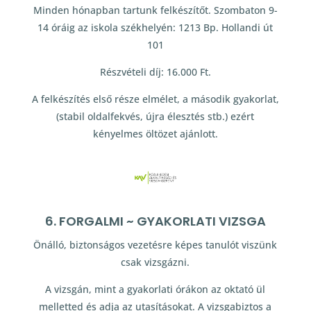
Minden hónapban tartunk felkészítőt. Szombaton 9-
14 óráig az iskola székhelyén: 1213 Bp. Hollandi út
101
Részvételi díj: 16.000 Ft.
A felkészítés első része elmélet, a második gyakorlat,
(stabil oldalfekvés, újra élesztés stb.) ezért
kényelmes öltözet ajánlott.
6. FORGALMI ~ GYAKORLATI VIZSGA
Önálló, biztonságos vezetésre képes tanulót viszünk
csak vizsgázni.
A vizsgán, mint a gyakorlati órákon az oktató ül
melletted és adja az utasításokat. A vizsgabiztos a