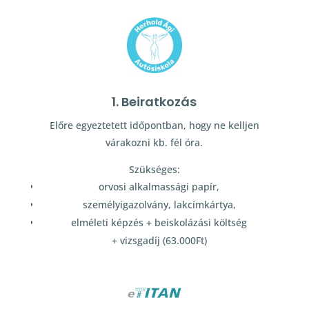
1. Beiratkozás
Előre egyeztetett időpontban, hogy ne kelljen
várakozni kb. fél óra.
Szükséges:
orvosi alkalmassági papír,
személyigazolvány, lakcímkártya,
elméleti képzés + beiskolázási költség
+ vizsgadíj (63.000Ft)