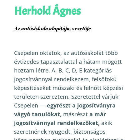
Herhold Ágnes
Az autósiskola alapítója, vezetője
Csepelen oktatok, az autósiskolát több
évtizedes tapasztalattal a hátam mögött
hoztam létre. A, B, C, D, E kategóriás
jogosítvánnyal rendelkezem, felsőfokú
képesítéseket műszaki és felnőtt képzési
területen szereztem.
Szeretettel várjuk
Csepelen —
egyrészt a jogosítványra
vágyó tanulókat
, másrészt
a már
jogosítvánnyal rendelkezőket
, akik
szeretnének nyugodt, biztonságos