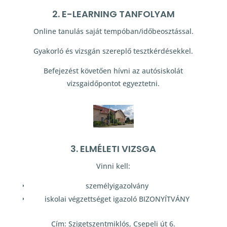
2. E-LEARNING TANFOLYAM
Online tanulás saját tempóban/időbeosztással.
Gyakorló és vizsgán szereplő tesztkérdésekkel.
Befejezést követően hívni az autósiskolát
vizsgaidőpontot egyeztetni.
3. ELMÉLETI VIZSGA
Vinni kell:
személyigazolvány
iskolai végzettséget igazoló BIZONYÍTVÁNY
Cím: Szigetszentmiklós, Csepeli út 6.