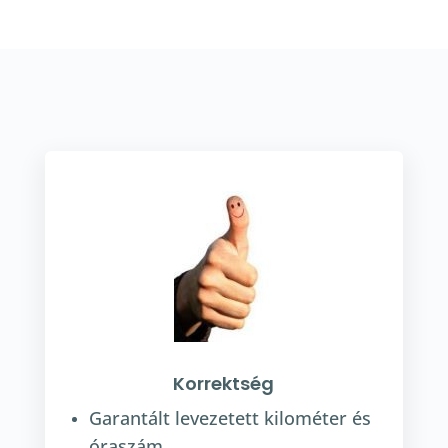
Korrektség
Garantált levezetett kilométer és
óraszám.