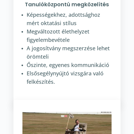
Tanulóközpontú megközelítés
Képességekhez, adottsághoz
mért oktatási stílus
Megváltozott élethelyzet
figyelembevétele
A jogosítvány megszerzése lehet
örömteli
Őszinte, egyenes kommunikáció
Elsősegélynyújtó vizsgára való
felkészítés.