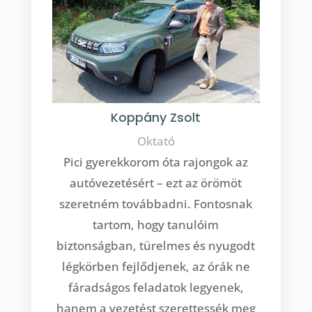
Koppány Zsolt
Oktató
Pici gyerekkorom óta rajongok az
autóvezetésért – ezt az örömöt
szeretném továbbadni. Fontosnak
tartom, hogy tanulóim
biztonságban, türelmes és nyugodt
légkörben fejlődjenek, az órák ne
fáradságos feladatok legyenek,
hanem a vezetést szerettessék meg