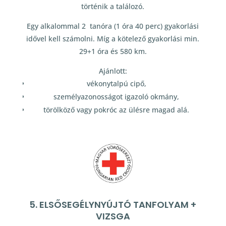
történik a találozó.
Egy alkalommal 2 tanóra (1 óra 40 perc) gyakorlási
idővel kell számolni. Míg a kötelező gyakorlási min.
29+1 óra és 580 km.
Ajánlott:
vékonytalpú cipő,
személyazonosságot igazoló okmány,
törölköző vagy pokróc az ülésre magad alá.
5. ELSŐSEGÉLYNYÚJTÓ TANFOLYAM +
VIZSGA