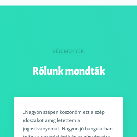
VÉLEMÉNYEK
Rólunk mondták
„Nagyon szépen köszönöm ezt a szép
időszakot amíg letettem a
jogosítványomat. Nagyon jó hangulatban
teltek a vezetési órák és az eüs vizsgára