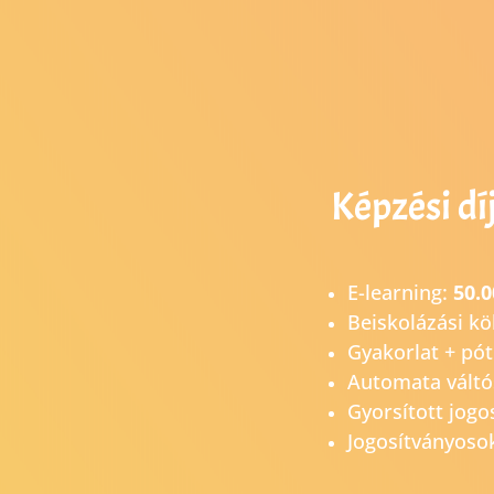
Képzési dí
E-learning:
50.0
Beiskolázási kö
Gyakorlat + pó
Automata váltó
Gyorsított jogo
Jogosítványoso