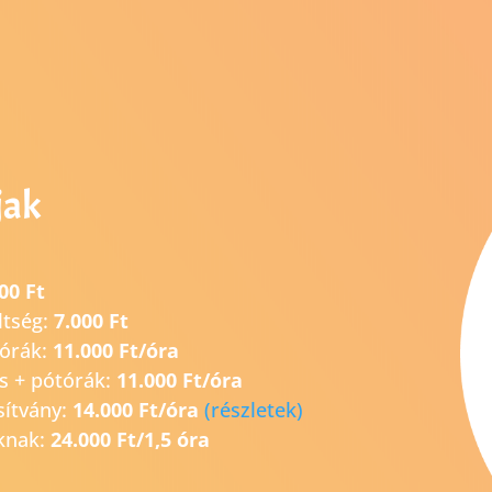
jak
00 Ft
ltség:
7.000 Ft
tórák:
11.000 Ft/óra
s + pótórák:
11.000 Ft/óra
sítvány:
14.0
00 Ft/óra
(részletek)
knak:
24.000 Ft/1,5 óra