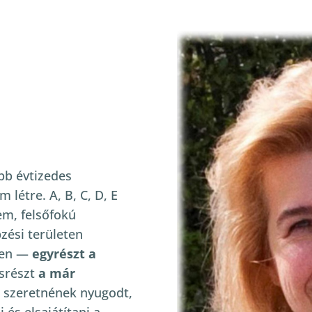
bb évtizedes
létre. A, B, C, D, E
em, felsőfokú
zési területen
elen —
egyrészt a
srészt
a már
k szeretnének nyugodt,