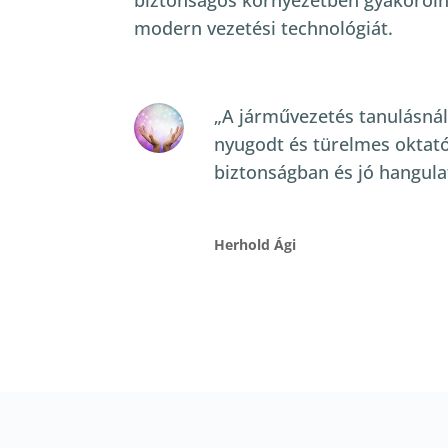
biztonságos környezetben gyakorolni 
modern vezetési technológiát.
„A járművezetés tanulásnál
nyugodt és türelmes oktató
biztonságban és jó hangula
Herhold Ági