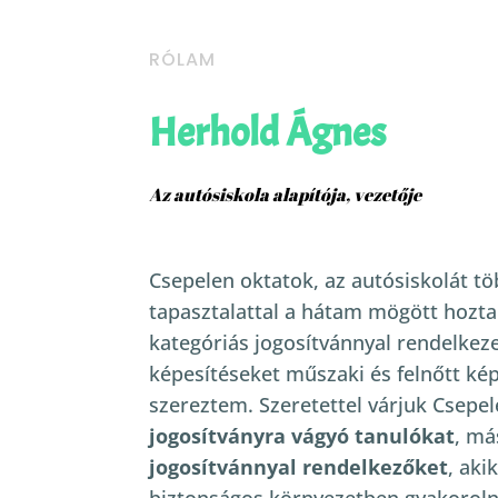
RÓLAM
Herhold Ágnes
Az autósiskola alapítója, vezetője
Csepelen oktatok, az autósiskolát tö
tapasztalattal a hátam mögött hoztam 
kategóriás jogosítvánnyal rendelkez
képesítéseket műszaki és felnőtt kép
szereztem.
Szeretettel várjuk Csep
jogosítványra vágyó tanulókat
, má
jogosítvánnyal rendelkezőket
, aki