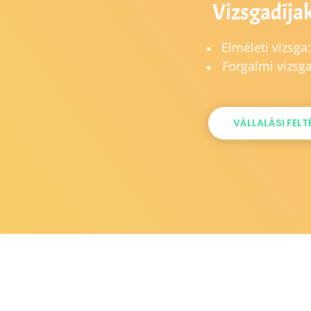
Vizsgadíja
Elméleti vizsga
Forgalmi vizsg
VÁLLALÁSI FELT