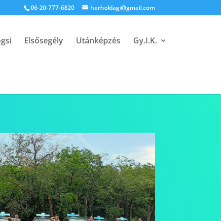
06-20-777-6820
herholdagi@gmail.com
ogsi
Elsősegély
Utánképzés
Gy.I.K.