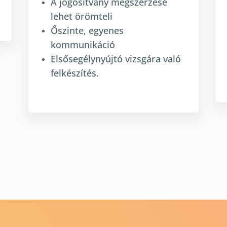
A jogosítvány megszerzése
lehet örömteli
Őszinte, egyenes
kommunikáció
Elsősegélynyújtó vizsgára való
felkészítés.