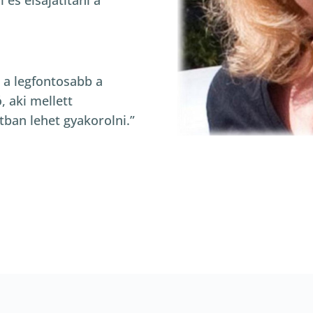
és elsajátítani a
 a legfontosabb a
, aki mellett
tban lehet gyakorolni.”