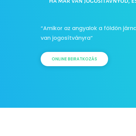
ha már van jogosítávnyod, é
“Amikor az angyalok a földön járna
van jogosítványra”
ONLINE BEIRATKOZÁS