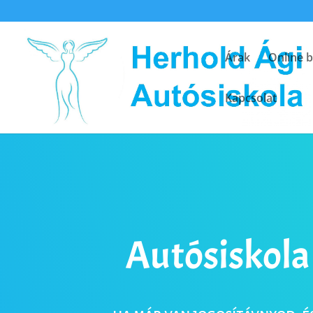
Árak
Online b
Kapcsolat
Autósiskola