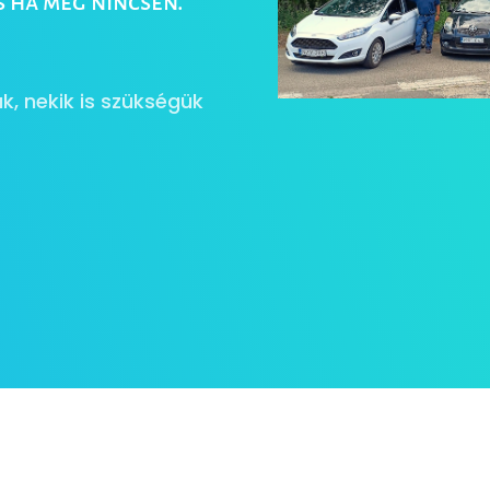
s ha még nincsen.
k, nekik is szükségük