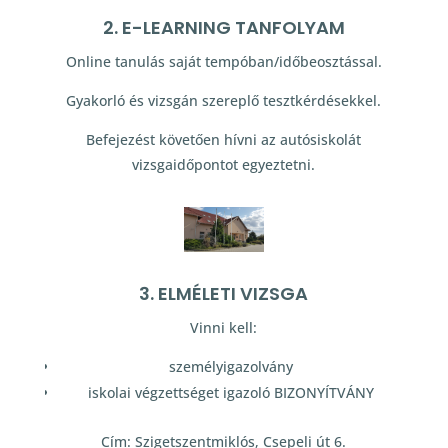
2. E-LEARNING TANFOLYAM
Online tanulás saját tempóban/időbeosztással.
Gyakorló és vizsgán szereplő tesztkérdésekkel.
Befejezést követően hívni az autósiskolát
vizsgaidőpontot egyeztetni.
3. ELMÉLETI VIZSGA
Vinni kell:
személyigazolvány
iskolai végzettséget igazoló BIZONYÍTVÁNY
Cím: Szigetszentmiklós, Csepeli út 6.