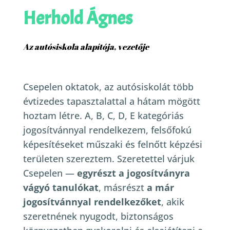
Herhold Ágnes
Az autósiskola alapítója, vezetője
Csepelen oktatok, az autósiskolát több
évtizedes tapasztalattal a hátam mögött
hoztam létre. A, B, C, D, E kategóriás
jogosítvánnyal rendelkezem, felsőfokú
képesítéseket műszaki és felnőtt képzési
területen szereztem.
Szeretettel várjuk
Csepelen —
egyrészt a jogosítványra
vágyó tanulókat
, másrészt
a már
jogosítvánnyal rendelkezőket
, akik
szeretnének nyugodt, biztonságos