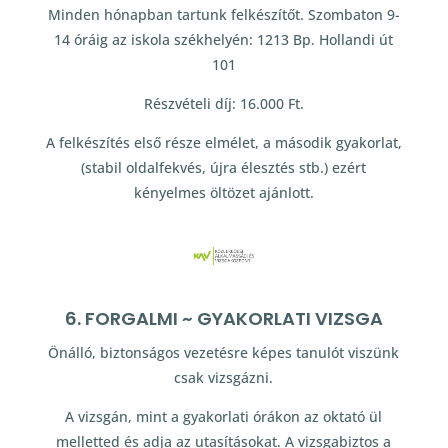
Minden hónapban tartunk felkészítőt. Szombaton 9-
14 óráig az iskola székhelyén: 1213 Bp. Hollandi út
101
Részvételi díj: 16.000 Ft.
A felkészítés első része elmélet, a második gyakorlat,
(stabil oldalfekvés, újra élesztés stb.) ezért
kényelmes öltözet ajánlott.
6. FORGALMI ~ GYAKORLATI VIZSGA
Önálló, biztonságos vezetésre képes tanulót viszünk
csak vizsgázni.
A vizsgán, mint a gyakorlati órákon az oktató ül
melletted és adja az utasításokat. A vizsgabiztos a