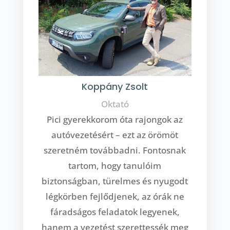
Koppány Zsolt
Oktató
Pici gyerekkorom óta rajongok az
autóvezetésért – ezt az örömöt
szeretném továbbadni. Fontosnak
tartom, hogy tanulóim
biztonságban, türelmes és nyugodt
légkörben fejlődjenek, az órák ne
fáradságos feladatok legyenek,
hanem a vezetést szerettessék meg