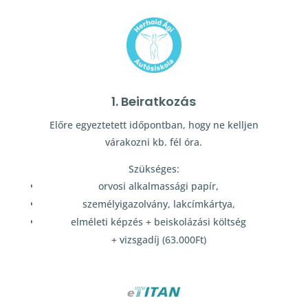
1. Beiratkozás
Előre egyeztetett időpontban, hogy ne kelljen
várakozni kb. fél óra.
Szükséges:
orvosi alkalmassági papír,
személyigazolvány, lakcímkártya,
elméleti képzés + beiskolázási költség
+ vizsgadíj (63.000Ft)