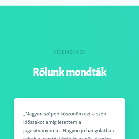
VÉLEMÉNYEK
Rólunk mondták
„Nagyon szépen köszönöm ezt a szép
időszakot amíg letettem a
jogosítványomat. Nagyon jó hangulatban
teltek a vezetési órák és az eüs vizsgára