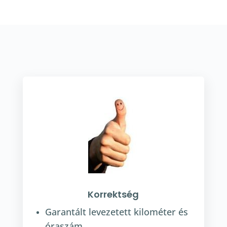
Korrektség
Garantált levezetett kilométer és
óraszám.