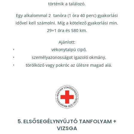
történik a találozó.
Egy alkalommal 2 tanóra (1 óra 40 perc) gyakorlási
idővel kell számolni. Míg a kötelező gyakorlási min.
29+1 óra és 580 km.
Ajánlott:
vékonytalpú cipő,
személyazonosságot igazoló okmány,
törölköző vagy pokróc az ülésre magad alá.
5. ELSŐSEGÉLYNYÚJTÓ TANFOLYAM +
VIZSGA