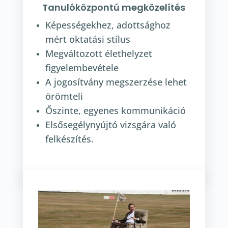
Tanulóközpontú megközelítés
Képességekhez, adottsághoz
mért oktatási stílus
Megváltozott élethelyzet
figyelembevétele
A jogosítvány megszerzése lehet
örömteli
Őszinte, egyenes kommunikáció
Elsősegélynyújtó vizsgára való
felkészítés.