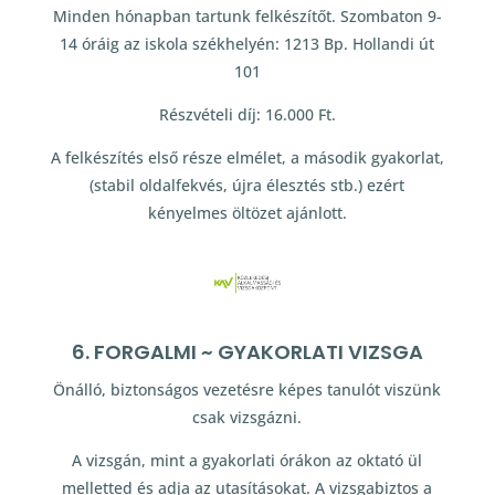
Minden hónapban tartunk felkészítőt. Szombaton 9-
14 óráig az iskola székhelyén: 1213 Bp. Hollandi út
101
Részvételi díj: 16.000 Ft.
A felkészítés első része elmélet, a második gyakorlat,
(stabil oldalfekvés, újra élesztés stb.) ezért
kényelmes öltözet ajánlott.
6. FORGALMI ~ GYAKORLATI VIZSGA
Önálló, biztonságos vezetésre képes tanulót viszünk
csak vizsgázni.
A vizsgán, mint a gyakorlati órákon az oktató ül
melletted és adja az utasításokat. A vizsgabiztos a