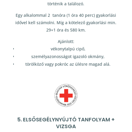
történik a találozó.
Egy alkalommal 2 tanóra (1 óra 40 perc) gyakorlási
idővel kell számolni. Míg a kötelező gyakorlási min.
29+1 óra és 580 km.
Ajánlott:
vékonytalpú cipő,
személyazonosságot igazoló okmány,
törölköző vagy pokróc az ülésre magad alá.
5. ELSŐSEGÉLYNYÚJTÓ TANFOLYAM +
VIZSGA