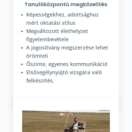
Tanulóközpontú megközelítés
Képességekhez, adottsághoz
mért oktatási stílus
Megváltozott élethelyzet
figyelembevétele
A jogosítvány megszerzése lehet
örömteli
Őszinte, egyenes kommunikáció
Elsősegélynyújtó vizsgára való
felkészítés.