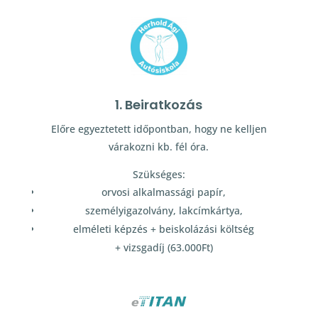
1. Beiratkozás
Előre egyeztetett időpontban, hogy ne kelljen
várakozni kb. fél óra.
Szükséges:
orvosi alkalmassági papír,
személyigazolvány, lakcímkártya,
elméleti képzés + beiskolázási költség
+ vizsgadíj (63.000Ft)