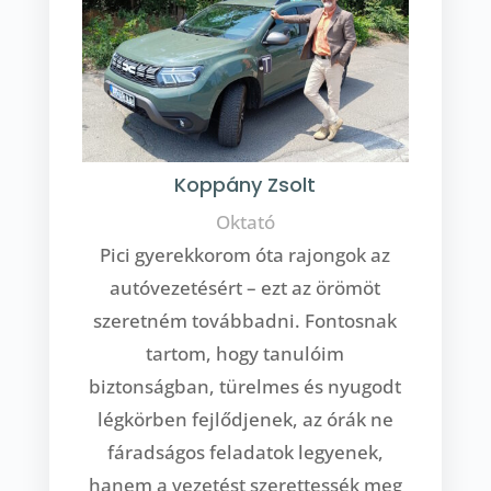
Koppány Zsolt
Oktató
Pici gyerekkorom óta rajongok az
autóvezetésért – ezt az örömöt
szeretném továbbadni. Fontosnak
tartom, hogy tanulóim
biztonságban, türelmes és nyugodt
légkörben fejlődjenek, az órák ne
fáradságos feladatok legyenek,
hanem a vezetést szerettessék meg