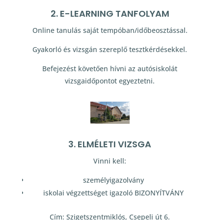
2. E-LEARNING TANFOLYAM
Online tanulás saját tempóban/időbeosztással.
Gyakorló és vizsgán szereplő tesztkérdésekkel.
Befejezést követően hívni az autósiskolát
vizsgaidőpontot egyeztetni.
3. ELMÉLETI VIZSGA
Vinni kell:
személyigazolvány
iskolai végzettséget igazoló BIZONYÍTVÁNY
Cím: Szigetszentmiklós, Csepeli út 6.