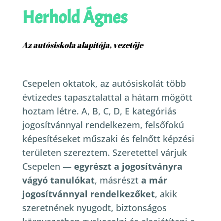
Herhold Ágnes
Az autósiskola alapítója, vezetője
Csepelen oktatok, az autósiskolát több
évtizedes tapasztalattal a hátam mögött
hoztam létre. A, B, C, D, E kategóriás
jogosítvánnyal rendelkezem, felsőfokú
képesítéseket műszaki és felnőtt képzési
területen szereztem.
Szeretettel várjuk
Csepelen —
egyrészt a jogosítványra
vágyó tanulókat
, másrészt
a már
jogosítvánnyal rendelkezőket
, akik
szeretnének nyugodt, biztonságos