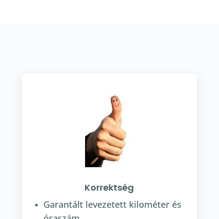
Korrektség
Garantált levezetett kilométer és
óraszám.