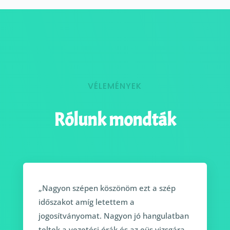
VÉLEMÉNYEK
Rólunk mondták
„Nagyon szépen köszönöm ezt a szép
időszakot amíg letettem a
jogosítványomat. Nagyon jó hangulatban
teltek a vezetési órák és az eüs vizsgára