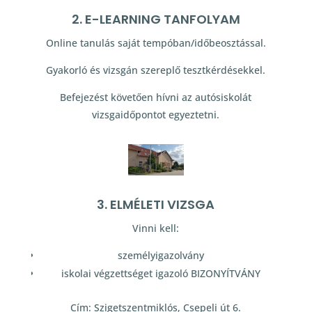
2. E-LEARNING TANFOLYAM
Online tanulás saját tempóban/időbeosztással.
Gyakorló és vizsgán szereplő tesztkérdésekkel.
Befejezést követően hívni az autósiskolát
vizsgaidőpontot egyeztetni.
3. ELMÉLETI VIZSGA
Vinni kell:
személyigazolvány
iskolai végzettséget igazoló BIZONYÍTVÁNY
Cím: Szigetszentmiklós, Csepeli út 6.