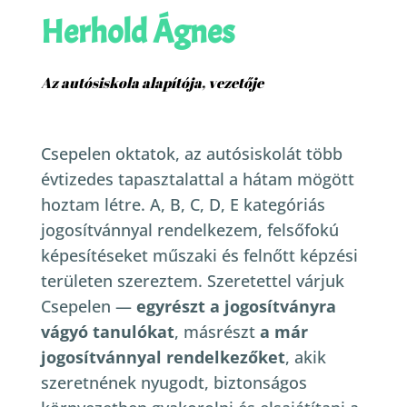
Herhold Ágnes
Az autósiskola alapítója, vezetője
Csepelen oktatok, az autósiskolát több
évtizedes tapasztalattal a hátam mögött
hoztam létre. A, B, C, D, E kategóriás
jogosítvánnyal rendelkezem, felsőfokú
képesítéseket műszaki és felnőtt képzési
területen szereztem.
Szeretettel várjuk
Csepelen —
egyrészt a jogosítványra
vágyó tanulókat
, másrészt
a már
jogosítvánnyal rendelkezőket
, akik
szeretnének nyugodt, biztonságos