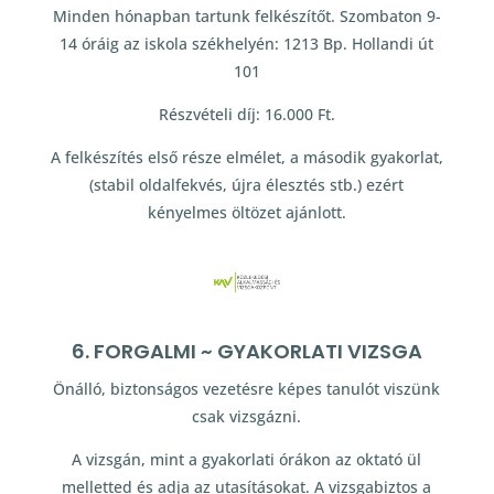
Minden hónapban tartunk felkészítőt. Szombaton 9-
14 óráig az iskola székhelyén: 1213 Bp. Hollandi út
101
Részvételi díj: 16.000 Ft.
A felkészítés első része elmélet, a második gyakorlat,
(stabil oldalfekvés, újra élesztés stb.) ezért
kényelmes öltözet ajánlott.
6. FORGALMI ~ GYAKORLATI VIZSGA
Önálló, biztonságos vezetésre képes tanulót viszünk
csak vizsgázni.
A vizsgán, mint a gyakorlati órákon az oktató ül
melletted és adja az utasításokat. A vizsgabiztos a