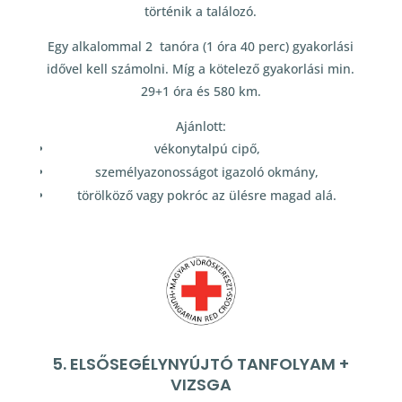
történik a találozó.
Egy alkalommal 2 tanóra (1 óra 40 perc) gyakorlási
idővel kell számolni. Míg a kötelező gyakorlási min.
29+1 óra és 580 km.
Ajánlott:
vékonytalpú cipő,
személyazonosságot igazoló okmány,
törölköző vagy pokróc az ülésre magad alá.
5. ELSŐSEGÉLYNYÚJTÓ TANFOLYAM +
VIZSGA