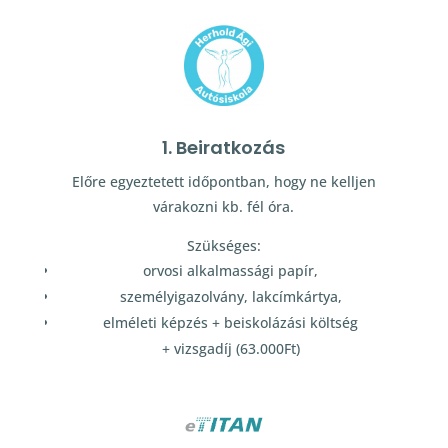
1. Beiratkozás
Előre egyeztetett időpontban, hogy ne kelljen
várakozni kb. fél óra.
Szükséges:
orvosi alkalmassági papír,
személyigazolvány, lakcímkártya,
elméleti képzés + beiskolázási költség
+ vizsgadíj (63.000Ft)