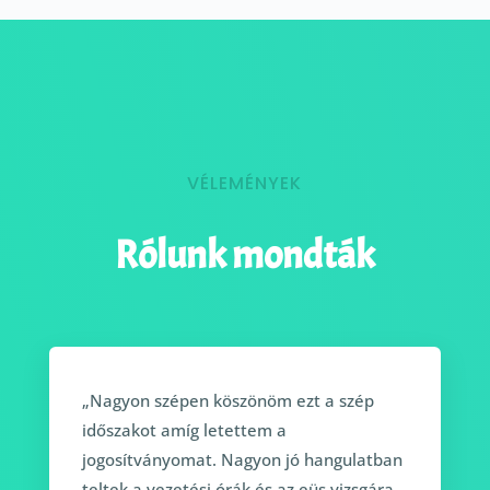
VÉLEMÉNYEK
Rólunk mondták
„Nagyon szépen köszönöm ezt a szép
időszakot amíg letettem a
jogosítványomat. Nagyon jó hangulatban
teltek a vezetési órák és az eüs vizsgára