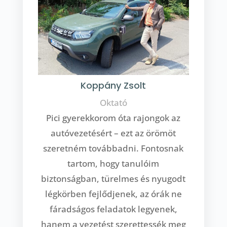
Koppány Zsolt
Oktató
Pici gyerekkorom óta rajongok az
autóvezetésért – ezt az örömöt
szeretném továbbadni. Fontosnak
tartom, hogy tanulóim
biztonságban, türelmes és nyugodt
légkörben fejlődjenek, az órák ne
fáradságos feladatok legyenek,
hanem a vezetést szerettessék meg