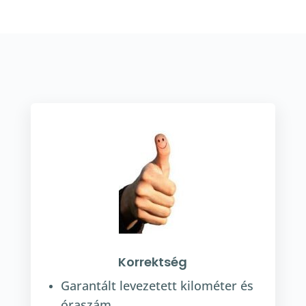
Korrektség
Garantált levezetett kilométer és
óraszám.