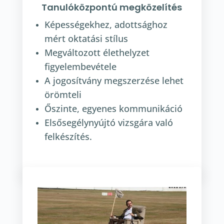
Tanulóközpontú megközelítés
Képességekhez, adottsághoz
mért oktatási stílus
Megváltozott élethelyzet
figyelembevétele
A jogosítvány megszerzése lehet
örömteli
Őszinte, egyenes kommunikáció
Elsősegélynyújtó vizsgára való
felkészítés.